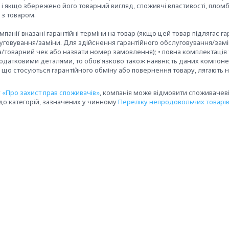
і якщо збережено його товарний вигляд, споживчі властивості, пломб
 товаром. 

панії вказані гарантійні терміни на товар (якщо цей товар підлягає г
уговування/заміни. Для здійснення гарантійного обслуговування/замін
/товарний чек або назвати номер замовлення); • повна комплектація т
датковими деталями, то обов'язково також наявність даних компонент
и, що стосуються гарантійного обміну або повернення товару, лягають н
у
«Про захист прав споживачів»
, компанія може відмовити споживачеві 
до категорій, зазначених у чинному
Переліку непродовольчих товарів