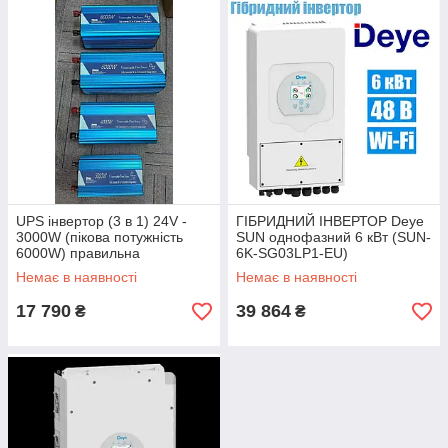
UPS інвертор (3 в 1) 24V -
ГІБРИДНИЙ ІНВЕРТОР Deye
3000W (пікова потужність
SUN однофазний 6 кВт (SUN-
6000W) правильна
6K-SG03LP1-EU)
синусоїда, з функцією ЗУ
Немає в наявності
Немає в наявності
17 790
39 864
₴
₴