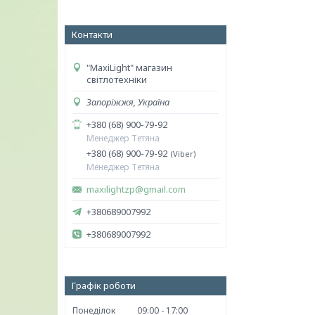
Контакти
"MaxiLight" магазин
світлотехніки
Запоріжжя, Україна
+380 (68) 900-79-92
Менеджер Тетяна
+380 (68) 900-79-92
Viber
Менеджер Тетяна
maxilightzp@gmail.com
+380689007992
+380689007992
Графік роботи
Понеділок
09:00
17:00