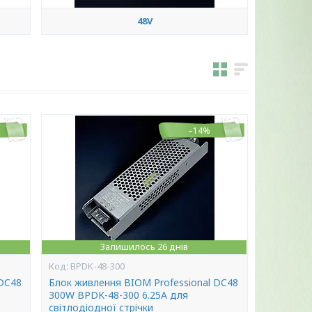
48V
–14%
Залишилось 26 днів
BPDK-48-300
 DC48
Блок живлення BIOM Professional DC48
300W BPDK-48-300 6.25А для
світлодіодної стрічки