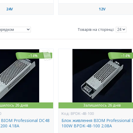
24V
12V
–14%
–14%
шилось 26 днів
Залишилось 26 днів
0
BPDK-48-100
 BIOM Professional DC48
Блок живлення BIOM Professional
200 4.18А
100W BPDK-48-100 2.08А