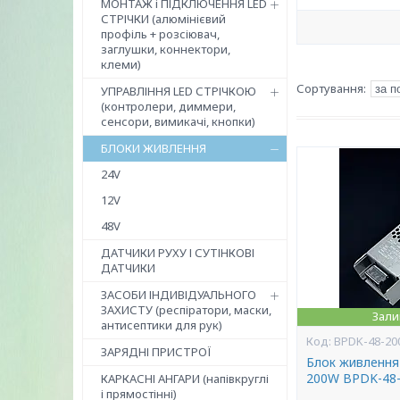
МОНТАЖ і ПІДКЛЮЧЕННЯ LED
СТРІЧКИ (алюмінієвий
профіль + розсіювач,
заглушки, коннектори,
клеми)
УПРАВЛІННЯ LED СТРІЧКОЮ
(контролери, диммери,
сенсори, вимикачі, кнопки)
БЛОКИ ЖИВЛЕННЯ
24V
12V
48V
ДАТЧИКИ РУХУ І СУТІНКОВІ
ДАТЧИКИ
ЗАСОБИ ІНДИВІДУАЛЬНОГО
ЗАХИСТУ (респіратори, маски,
Зали
антисептики для рук)
BPDK-48-20
ЗАРЯДНІ ПРИСТРОЇ
Блок живлення
200W BPDK-48-
КАРКАСНІ АНГАРИ (напівкруглі
і прямостінні)