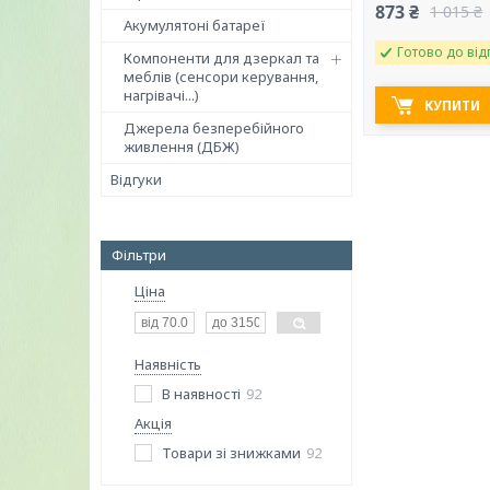
873 ₴
1 015 ₴
Акумулятоні батареї
Готово до від
Компоненти для дзеркал та
меблів (сенсори керування,
нагрівачі...)
КУПИТИ
Джерела безперебійного
живлення (ДБЖ)
Відгуки
Фільтри
Ціна
Наявність
В наявності
92
Акція
Товари зі знижками
92