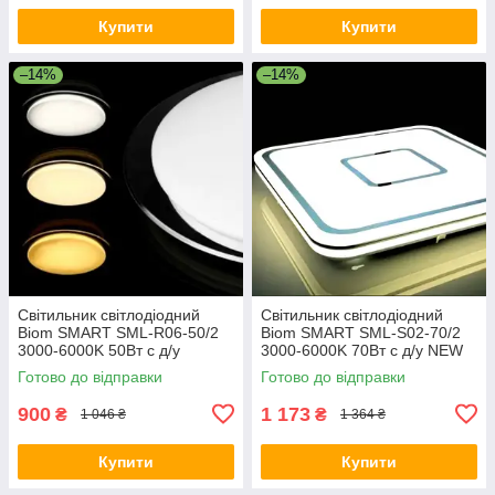
Купити
Купити
–14%
–14%
Світильник світлодіодний
Світильник світлодіодний
Biom SMART SML-R06-50/2
Biom SMART SML-S02-70/2
3000-6000K 50Вт с д/у
3000-6000K 70Вт с д/у NEW
Готово до відправки
Готово до відправки
900
1 173
₴
₴
1 046 ₴
1 364 ₴
Купити
Купити