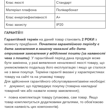
Клас якості
Стандарт
Матеріал плафона
Полікарбонат
Клас енергоефективності
A+
Клас захисту
IP20
ГАРАНТІЇ!!!
Гарантійний термін
на даний товар становить
2 РОКИ
з
моменту придбання.
Початком гарантійного періоду є
дата замовлення в нашому магазині або дата
отримання замовлення у відділенні пошти (за наявності
чека з пошти)
. У гарантійний період дана продукція може
бути замінена, у разі виявлення неналежної якості товару, що
унеможливило подальшу його експлуатацію і якщо це сталося
не з вини покупця. Терміни гарантії вказані у характеристиках
товару на сайті та на упаковці товару.
Для здійснення гарантійного обслуговування/заміни необхідні:
• документ, що підтверджує покупку (товарна накладна/
товарний чек або назвати номер замовлення);
• повна комплектація товару (упаковка, сам товар. Якщо
товар комплектується додатковими деталями, то обов'язково
також наявність цих компонентів).