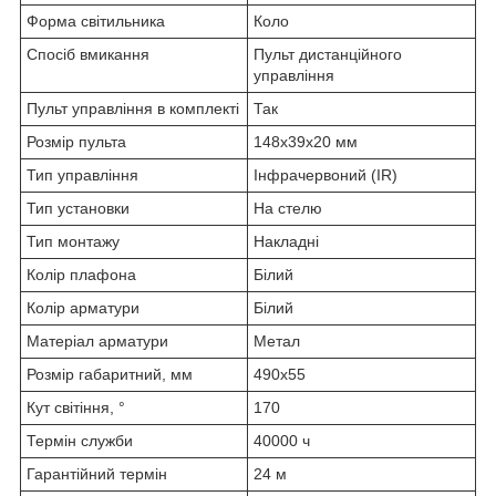
Форма світильника
Коло
Спосіб вмикання
Пульт дистанційного
управління
Пульт управління в комплекті
Так
Розмір пульта
148х39х20 мм
Тип управління
Інфрачервоний (IR)
Тип установки
На стелю
Тип монтажу
Накладні
Колір плафона
Білий
Колір арматури
Білий
Матеріал арматури
Метал
Розмір габаритний, мм
490х55
Кут світіння, °
170
Термін служби
40000 ч
Гарантійний термін
24 м