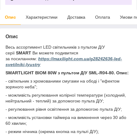
Опис
Характеристики
Доставка
Оплата
Умови п
Опис
Весь ассортимент LED світильників з пультом Д/У
серії
SMART
Ви можете подивитися
за посиланням:
https://maxilight.com.ua/g28242636-led-
svetilniki-lyustry
SMARTLIGHT BIOM 80W з пультом Д/У SML-R04-80. Опис:
- світильник з хромованими смугами на ободі і "ефектом
зоряного неба";
- можливість регулювання колірної температури (холодний,
нейтральний - теплий) за допомогою пульта Д/У;
- регулювання рівня освітлення за допомогою пульта Д/У;
- можливість установки таймера на вимкнення через 30 або
60 хвилин;
- режим нічника (окрема кнопка на пульті Д/У);