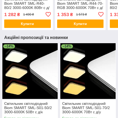
Biom SMART SML-R40-
Biom SMART SML-R44-70-
Bio
80/2 3000-6000K 80Вт с д/
RGB 3000-6000K 70Вт с д/
80/2
у
у
у
1 282
1 353
1 3
₴
₴
1 490 ₴
1 573 ₴
Купити
Купити
Акційні пропозиції та новинки
–14%
–14%
Світильник світлодіодний
Світильник світлодіодний
Biom SMART SML-S01-50/2
Biom SMART SML-S01-70/2
3000-6000K 50Вт с д/к
3000-6000K 70Вт с д/у