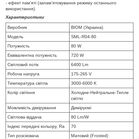
- ефект пам'яті (запам'ятовування режиму останнього
використання).
Характеристики
:
Виробник
BIOM (Украина)
Модель
SML-R04-80
Потужність
80 W
Еквівалентна потужність
720 W
Світловий потік
6400 Lm
Робоча напруга
175-265 V
Температура світла
3000-6000 K
Колір світіння
Холодне-Нейтральне-Тепле
світло
Можливість дімірування
Диміруємі
Світлова віддача
80 Lm/W
Індекс передачі кольору, Ra
70
Тип розсіювача
Матовий (Frosted)