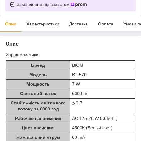
Замовлення під захистом
Опис
Характеристики
Доставка
Оплата
Умови п
Опис
Характеристики
Бренд
BIOM
Модель
BT-570
Мощность
7 W
Световой поток
630 Lm
Стабільність світлового
⩾0,7
потоку за 6000 год
Рабочее напряжение
AC 175-265V 50-60Гц
Цвет свечения
4500К (Белый свет)
Номінальний струм
60 mA