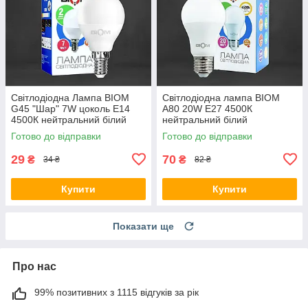
Світлодіодна Лампа BIOM
Світлодіодна лампа BIOM
G45 "Шар" 7W цоколь Е14
A80 20W E27 4500К
4500К нейтральний білий
нейтральний білий
Готово до відправки
Готово до відправки
29
70
₴
₴
34 ₴
82 ₴
Купити
Купити
Показати ще
Про нас
99% позитивних з 1115 відгуків за рік