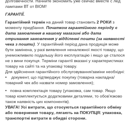
долговечности. Начните экономить уже сейчас вместе с лед
лампами ВТ от BIOM!
ГАРАНТІЇ.
Гарантійний термін
на даний товар становить
2 РОКИ
з
моменту придбання.
Початком гарантійного періоду є
дата замовлення в нашому магазині або дата
отримання замовлення у відділенні пошти (за наявності
чека з пошти)
. У гарантійний період дана продукція може
бути замінена, у разі виявлення неналежної якості товару, що
унеможливило подальшу його експлуатацію і якщо це сталося
не з вини покупця. Терміни гарантії вказані у характеристиках
товару на сайті та на упаковці товару.
Для здійснення гарантійного обслуговування/заміни необхідні:
• документ, що підтверджує покупку (товарна накладна/
товарний чек або назвати номер замовлення);
• повна комплектація товару (упаковка, сам товар. Якщо
товар комплектується додатковими деталями, то обов'язково
також наявність цих компонентів).
УВАГА! Усі витрати, що стосуються гарантійного обміну
або повернення товару, лягають на ПОКУПЦЯ: упаковка,
транспортні витрати в обидві сторони.