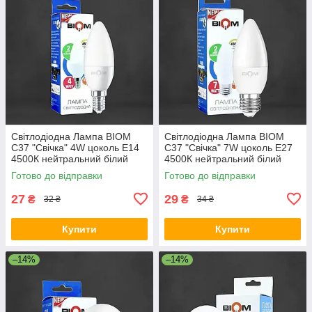
Світлодіодна Лампа BIOM
Світлодіодна Лампа BIOM
С37 "Свічка" 4W цоколь Е14
С37 "Свічка" 7W цоколь Е27
4500К нейтральний білий
4500К нейтральний білий
Готово до відправки
Готово до відправки
27
29
₴
₴
32 ₴
34 ₴
Купити
Купити
–14%
–14%