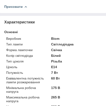
Приховати
Характеристики
Основні
Виробник
Biom
Тип лампи
Світлодіодна
Форма лампочки
Свічка
Колір світлодіода
Білий
Тип цоколя
Різьба
Цоколь
E14
Потужність
7 Вт
Еквівалентна потужність
60 Вт
лампи розжарювання
Мінімальна робоча
175 В
напруга
Максимальна робоча
265 В
напруга