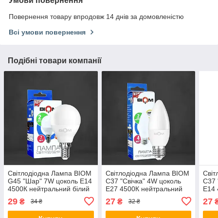
Умови повернення
Повернення товару впродовж 14 днів за домовленістю
Всі умови повернення
Подібні товари компанії
Світлодіодна Лампа BIOM
Світлодіодна Лампа BIOM
Світ
G45 "Шар" 7W цоколь Е14
С37 "Свічка" 4W цоколь
С37 
4500К нейтральний білий
Е27 4500К нейтральний
Е14 
білий
біли
29
27
27
₴
₴
34 ₴
32 ₴