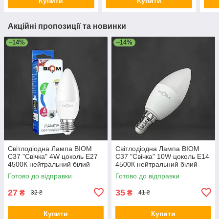
Купити
Купити
Акційні пропозиції та новинки
–14%
–14%
Світлодіодна Лампа BIOM
Світлодіодна Лампа BIOM
С37 "Свічка" 4W цоколь Е27
С37 "Свічка" 10W цоколь Е14
4500К нейтральний білий
4500К нейтральний білий
Готово до відправки
Готово до відправки
27
35
₴
₴
32 ₴
41 ₴
Купити
Купити