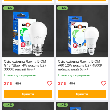
–14%
–14%
Світлодіодна Лампа BIOM
Світлодіодна Лампа BIOM
G45 "Шар" 4W цоколь Е27
A60 12W цоколь E27 4500К
3000К теплий білий
нейтральний білий
Готово до відправки
Готово до відправки
27
37
₴
₴
32 ₴
43 ₴
Купити
Купити
–14%
–14%