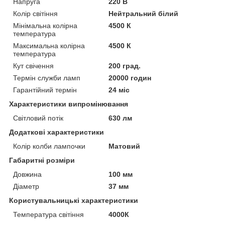
Напруга
220 В
Колір світіння
Нейтральний білий
Мінімальна колірна
4500 К
температура
Максимальна колірна
4500 К
температура
Кут свічення
200 град.
Термін служби ламп
20000 годин
Гарантійний термін
24 міс
Характеристики випромінювання
Світловий потік
630 лм
Додаткові характеристики
Колір колби лампочки
Матовий
Габаритні розміри
Довжина
100 мм
Діаметр
37 мм
Користувальницькі характеристики
Температура світіння
4000К