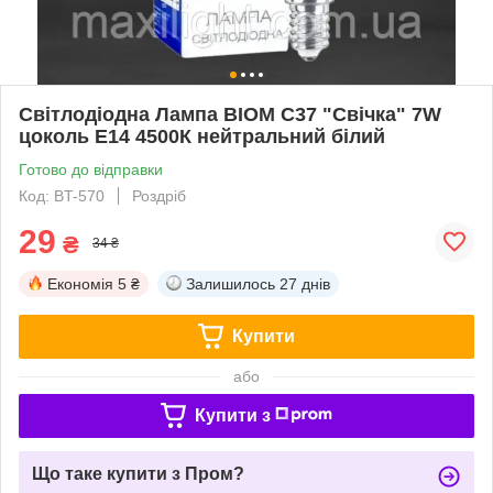
Світлодіодна Лампа BIOM С37 "Свічка" 7W
цоколь Е14 4500К нейтральний білий
Готово до відправки
Код: BT-570
Роздріб
29
₴
34 ₴
Економія
5 ₴
Залишилось
27 днів
Купити
або
Купити з
Що таке купити з Пром?