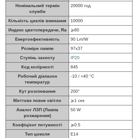
Номінальний термін
20000 год
служби
Кількість циклів вмикання
10000
Индекс цветопередачи, Ra
⩾80
Енергоефективність
90 Lm/W
Розміри лампи
97x37
Ступінь захисту
IP20
Код колірності
845
Робочий діапазон
-10 / +40 °C
температур
Кут розсіювання
200°
Миттєве повне світло
⩾1 сек
Аналог ЛЗП (Лампа
50 W
розжарення)
Коефіцієнт потужності
⩾0.5
Тип цоколя
E14