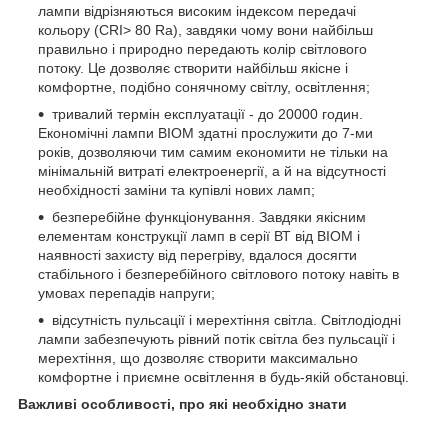
лампи відрізняються високим індексом передачі
кольору (CRI> 80 Ra), завдяки чому вони найбільш
правильно і природно передають колір світлового
потоку. Це дозволяє створити найбільш якісне і
комфортне, подібно сонячному світлу, освітлення;
тривалий термін експлуатації - до 20000 годин.
Економічні лампи BIOM здатні прослужити до 7-ми
років, дозволяючи тим самим економити не тільки на
мінімальній витраті електроенергії, а й на відсутності
необхідності заміни та купівлі нових ламп;
безперебійне функціонування. Завдяки якісним
елементам конструкції ламп в серії ВТ від BIOM і
наявності захисту від перегріву, вдалося досягти
стабільного і безперебійного світлового потоку навіть в
умовах перепадів напруги;
відсутність пульсації і мерехтіння світла. Світлодіодні
лампи забезпечують рівний потік світла без пульсації і
мерехтіння, що дозволяє створити максимально
комфортне і приємне освітлення в будь-якій обстановці.
Важливі особливості, про які необхідно знати