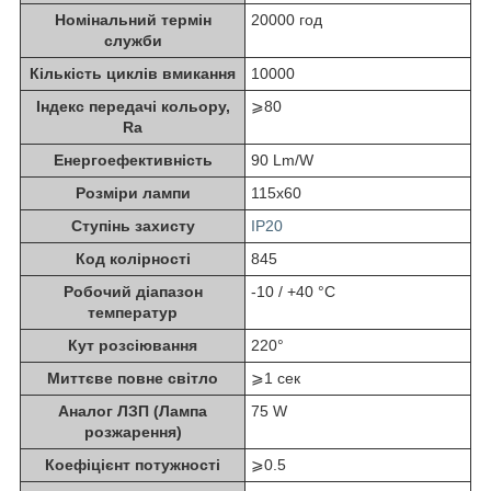
Номінальний термін
20000 год
служби
Кількість циклів вмикання
10000
Індекс передачі кольору,
⩾80
Ra
Енергоефективність
90 Lm/W
Розміри лампи
115x60
Ступінь захисту
IP20
Код колірності
845
Робочий діапазон
-10 / +40 °C
температур
Кут розсіювання
220°
Миттєве повне світло
⩾1 сек
Аналог ЛЗП (Лампа
75 W
розжарення)
Коефіцієнт потужності
⩾0.5