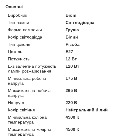
Основні
Виробник
Biom
Тип лампи
Світлодіодна
Форма лампочки
Груша
Колір світлодіода
Білий
Тип цоколя
Різьба
Цоколь
E27
Потужність
12 Вт
Еквівалентна потужність
120 Вт
лампи розжарювання
Мінімальна робоча
175 В
напруга
Максимальна робоча
265 В
напруга
Напруга
220 В
Колір світіння
Нейтральний білий
Мінімальна колірна
4500 К
температура
Максимальна колірна
4500 К
температура