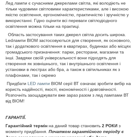
Лед лампи є сучасними джерелами світла, які володіють не
тільки чудовими світловими характеристиками, але і високою
якістю освітлення, ергономічністю, практичністю і зручністю у
використанні. Гідно оцінити всі переваги світлодіодного
освітлення можна тільки на практиці.
Область застосування таких джерел світла досить широка.
Ledлампи BIOM застосовуються для створення, як основного,
так і додаткового освітлення в квартирах, будинках або місцях
громадського призначення: парки, ресторани, магазини та
інші. Завдяки своїй універсальності вони підходять для
створення як зовнішнього, так і внутрішнього освітлення і
установки в люстрах або бра, а також в світильниках як з
плафонами, так і окремо
Придбати
LED лампи
BIOM серії ВТ означає зробити вибір на
користь надійності, якості, економічності і довговічності.
Розпочніть заощаджувати вже зараз разом з лед лампами ВТ
від BIOM!
ГАРАНТІЇ.
Гарантійний термін
на даний товар становить
2 РОКИ
з
моменту придбання.
Початком гарантійного періоду є