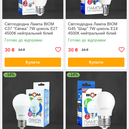
Світлодіодна Лампа BIOM
Світлодіодна Лампа BIOM
С37 "Свічка" 7W цоколь Е27
G45 "Шар" 7W цоколь Е14
4500К нейтральний білий
4500К нейтральний білий
Готово до відправки
Готово до відправки
30
30
₴
₴
34 ₴
34 ₴
Купити
Купити
–14%
–14%