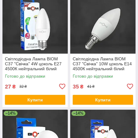
Світлодіодна Лампа BIOM
Світлодіодна Лампа BIOM
С37 "Свічка" 4W цоколь Е27
С37 "Свічка" 10W цоколь Е14
4500К нейтральний білий
4500К нейтральний білий
Готово до відправки
Готово до відправки
27
35
₴
₴
32 ₴
41 ₴
Купити
Купити
–14%
–14%