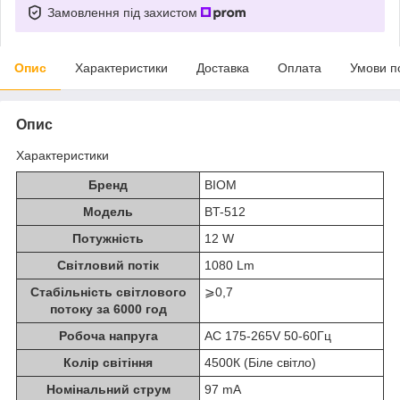
Замовлення під захистом
Опис
Характеристики
Доставка
Оплата
Умови п
Опис
Характеристики
Бренд
BIOM
Модель
BT-512
Потужність
12 W
Світловий потік
1080 Lm
Стабільність світлового
⩾0,7
потоку за 6000 год
Робоча напруга
AC 175-265V 50-60Гц
Колір світіння
4500К (Біле світло)
Номінальний струм
97 mA