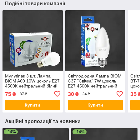
Подібні товари компанії
Мультіпак 3 шт. Лампа
Світлодіодна Лампа BIOM
Світ
BIOM A60 10W цоколь E27
С37 "Свічка" 7W цоколь
BT-7
4500К нейтральний білий
Е27 4500К нейтральний
цоко
білий
нейт
75
30
35
₴
₴
87 ₴
34 ₴
Купити
Купити
Акційні пропозиції та новинки
–14%
–14%