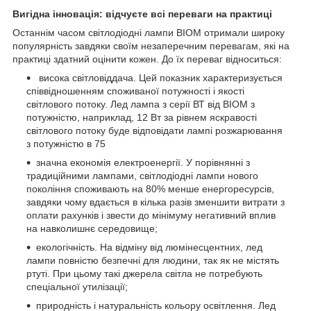
Вигідна інновація: відчуєте всі переваги на практиці
Останнім часом світлодіодні лампи BIOM отримали широку
популярність завдяки своїм незаперечним перевагам, які на
практиці здатний оцінити кожен. До їх переваг відноситься:
висока світловіддача. Цей показник характеризується
співвідношенням споживаної потужності і якості
світлового потоку. Лед лампа з серії ВТ від BIOM з
потужністю, наприклад, 12 Вт за рівнем яскравості
світлового потоку буде відповідати лампі розжарювання
з потужністю в 75
значна економія електроенергії. У порівнянні з
традиційними лампами, світлодіодні лампи нового
покоління споживають на 80% менше енергоресурсів,
завдяки чому вдається в кілька разів зменшити витрати з
оплати рахунків і звести до мінімуму негативний вплив
на навколишнє середовище;
екологічність. На відміну від люмінесцентних, лед
лампи повністю безпечні для людини, так як не містять
ртуті. При цьому такі джерела світла не потребують
спеціальної утилізації;
природність і натуральність кольору освітлення. Лед