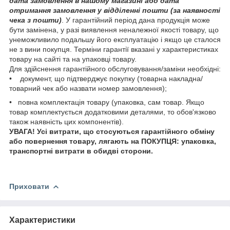
дата замовлення в нашому магазині або дата
отримання замовлення у відділенні пошти (за наявності
чека з пошти)
. У гарантійний період дана продукція може
бути замінена, у разі виявлення неналежної якості товару, що
унеможливило подальшу його експлуатацію і якщо це сталося
не з вини покупця. Терміни гарантії вказані у характеристиках
товару на сайті та на упаковці товару.
Для здійснення гарантійного обслуговування/заміни необхідні:
• документ, що підтверджує покупку (товарна накладна/
товарний чек або назвати номер замовлення);
• повна комплектація товару (упаковка, сам товар. Якщо
товар комплектується додатковими деталями, то обов'язково
також наявність цих компонентів).
УВАГА! Усі витрати, що стосуються гарантійного обміну
або повернення товару, лягають на ПОКУПЦЯ: упаковка,
транспортні витрати в обидві сторони.
Приховати
Характеристики