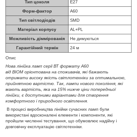
Тип цоколя
E27
Форм-фактор
A60
Тип світлодіодів
SMD
Матеріал корпусу
AL+PL
Можливість діммірованія
Не димуються
Гарантійний термін
24 м
Опис
Нова лінійка ламп серії ВТ формату А60
від
BIOM
орієнтована на споживачів, які бажають
отримати високу якість світлотехніки за оптимальною,
прийнятною вартістю.
Так, лампи нового покоління, які
мають вартість, яка на 15% нижче ціни попередньої
лінійки, є доступними варіантами для створення
комфортного і природного освітлення.
В процесі виробництва лінійки сучасних ламп були
використані вдосконалені елементи і компоненти, які
пройшли численні тестування, що обумовлює надійну і
довговічну експлуатацію світлотехніки.