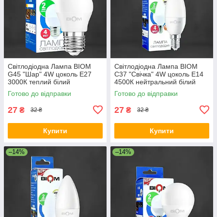
Світлодіодна Лампа BIOM
Світлодіодна Лампа BIOM
G45 "Шар" 4W цоколь Е27
С37 "Свічка" 4W цоколь Е14
3000К теплий білий
4500К нейтральний білий
Готово до відправки
Готово до відправки
27
27
₴
₴
32 ₴
32 ₴
Купити
Купити
–14%
–14%