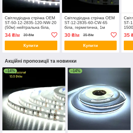
Світлодіодна стрічка OEM
Світлодіодна стрічка OEM
Світ
ST-50-12-2835-120-NW-20
ST-12-2835-60-CW-65
ST-1
(50м) нейтральна біла,
біла, герметична, 1м
150
негерметична, 1м
біла
34
30
35
₴/м
₴/м
₴
39 ₴/м
35 ₴/м
Купити
Купити
Акційні пропозиції та новинки
–14%
–14%