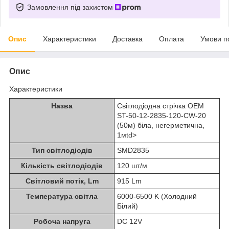
Замовлення під захистом
Опис
Характеристики
Доставка
Оплата
Умови п
Опис
Характеристики
Назва
Світлодіодна стрічка OEM
ST-50-12-2835-120-CW-20
(50м) біла, негерметична,
1мtd>
Тип світлодіодів
SMD2835
Кількість світлодіодів
120 шт/м
Світловий потік, Lm
915 Lm
Температура світла
6000-6500 K (Холодний
Білий)
Робоча напруга
DC 12V