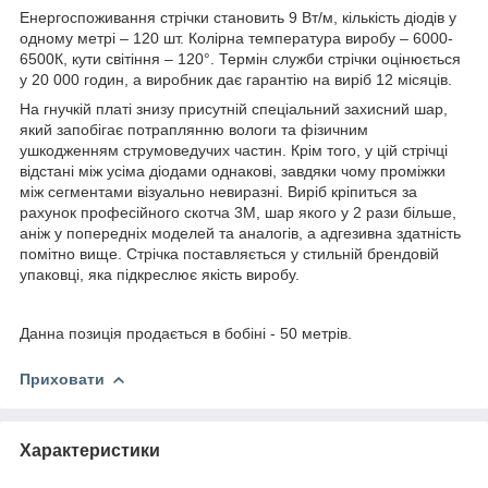
Енергоспоживання стрічки становить 9 Вт/м, кількість діодів у
одному метрі – 120 шт. Колірна температура виробу – 6000-
6500К, кути світіння – 120°. Термін служби стрічки оцінюється
у 20 000 годин, а виробник дає гарантію на виріб 12 місяців.
На гнучкій платі знизу присутній спеціальний захисний шар,
який запобігає потраплянню вологи та фізичним
ушкодженням струмоведучих частин. Крім того, у цій стрічці
відстані між усіма діодами однакові, завдяки чому проміжки
між сегментами візуально невиразні. Виріб кріпиться за
рахунок професійного скотча 3М, шар якого у 2 рази більше,
аніж у попередніх моделей та аналогів, а адгезивна здатність
помітно вище. Стрічка поставляється у стильній брендовій
упаковці, яка підкреслює якість виробу.
Данна позиція продається в бобіні - 50 метрів.
Приховати
Характеристики