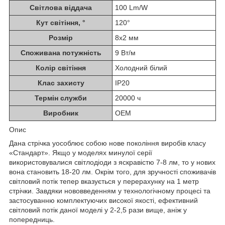
Світлова віддача
100 Lm/W
Кут світіння, °
120°
Розмір
8х2 мм
Споживана потужність
9 Вт/м
Колір світіння
Холодний білий
Клас захисту
IP20
Термін служби
20000 ч
Виробник
OEM
Опис
Дана стрічка уособлює собою нове покоління виробів класу
«Стандарт». Якщо у моделях минулої серії
використовувалися світлодіоди з яскравістю 7-8 лм, то у нових
вона становить 18-20 лм. Окрім того, для зручності споживачів
світловий потік тепер вказується у перерахунку на 1 метр
стрічки. Завдяки нововведенням у технологічному процесі та
застосуванню комплектуючих високої якості, ефективний
світловий потік даної моделі у 2-2,5 рази вище, аніж у
попередниць.