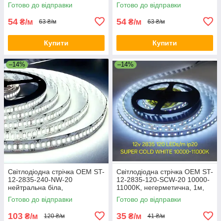
320-NW
320-WW
Готово до відправки
Готово до відправки
54
54
₴/м
₴/м
63 ₴/м
63 ₴/м
Купити
Купити
–14%
–14%
Світлодіодна стрічка OEM ST-
Світлодіодна стрічка OEM ST-
12-2835-240-NW-20
12-2835-120-SCW-20 10000-
нейтральна біла,
11000K, негерметична, 1м,
негерметична, 1м
супер холодний білий
Готово до відправки
Готово до відправки
103
35
₴/м
₴/м
120 ₴/м
41 ₴/м