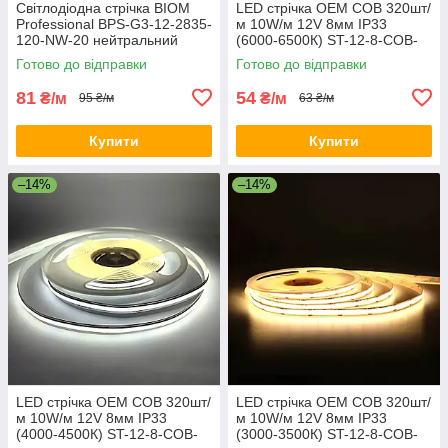
Світлодіодна стрічка BIOM
LED стрічка OEM COB 320шт/
Professional BPS-G3-12-2835-
м 10W/м 12V 8мм IP33
120-NW-20 нейтральний
(6000-6500К) ST-12-8-COB-
білий, негерметична, 1м
320-CW
Готово до відправки
Готово до відправки
81
54
₴/м
₴/м
95 ₴/м
63 ₴/м
Купити
Купити
–14%
–14%
LED стрічка OEM COB 320шт/
LED стрічка OEM COB 320шт/
м 10W/м 12V 8мм IP33
м 10W/м 12V 8мм IP33
(4000-4500К) ST-12-8-COB-
(3000-3500К) ST-12-8-COB-