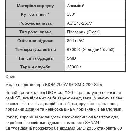
Матеріал корпусу
Алюміній
Кут світіння, °
180°
Робоча напруга
AC 175-265V
Тип розсіювача
Прозорий (Clear)
Світлова віддача
80 Lm/W
Температура світла
6200 K (Холодний білий)
Тип світлодіодів
SMD
Термін служби
25000 г
Опис
Модель прожектора BIOM 200W S6-SMD-200-Slim
Новий прожектор від BIOM серії S6 – це наступне покоління
серії S5, яка відмінно себе зарекомендувала. У ньому втілені
висока якість світла, надійність збірки, зручність кріплення,
приємний дизайн та невисока ціна у порівнянні з аналогами.
Роботу виробу забезпечують високоякісні SMD-світлодіоди,
вироблені всесвітньо відомою компанією SANAN.
Світловіддача прожектора з діодами SMD 2835 становить 80