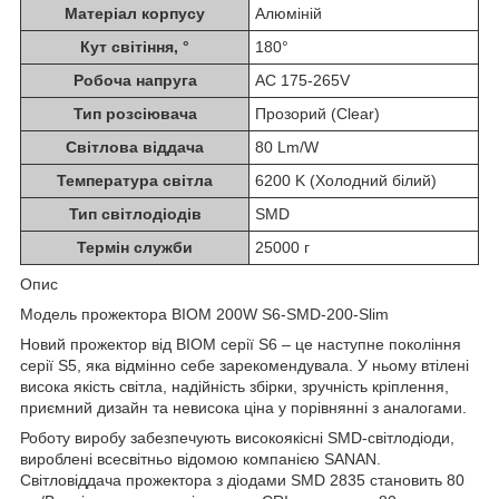
Матеріал корпусу
Алюміній
Кут світіння, °
180°
Робоча напруга
AC 175-265V
Тип розсіювача
Прозорий (Clear)
Світлова віддача
80 Lm/W
Температура світла
6200 K (Холодний білий)
Тип світлодіодів
SMD
Термін служби
25000 г
Опис
Модель прожектора BIOM 200W S6-SMD-200-Slim
Новий прожектор від BIOM серії S6 – це наступне покоління
серії S5, яка відмінно себе зарекомендувала. У ньому втілені
висока якість світла, надійність збірки, зручність кріплення,
приємний дизайн та невисока ціна у порівнянні з аналогами.
Роботу виробу забезпечують високоякісні SMD-світлодіоди,
вироблені всесвітньо відомою компанією SANAN.
Світловіддача прожектора з діодами SMD 2835 становить 80