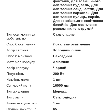
фонтанів, Для зовнішнього
освітлення будівель, Для
освітлення ландшафтів, Для
освітлення парковок, Для
освітлення вулиць, парків,
Для зовнішнього освітлення
басейнів, Для освітлення
рекламних конструкцій
Тип освітлення за
Стаціонарне
мобільністю
Спосіб освітлення
Локальне освітлення
Колір світіння
Холодний білий
Спосіб монтажу
Накладний
Матеріал корпусу
Алюміній
Колір корпусу
Чорний
Потужність
200 Вт
Кількість ламп
1 шт.
Світловий потік
16000 лм
Тип живлення
Мережа
Тип лампи
Світлодіодна
Кількість в упаковці
1 шт.
Ступінь захисту IP
65