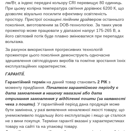
лм/Вт, а індекс передачі кольору CRI перевищує 80 одиниць.
При цьому колірна температура світіння дорівнює 6200 К, що
дозволяє візуально посилити ефективну освітленість
простору. Пристрої оснащені лінійним драйвером останнього
покоління, виготовленим за DOB-технологією. За таких умов
прожектор може працювати у діапазоні напруг 175-265 В, а
його світловий потік буде плавно змінюватися при перепадах
вольтажа.
За рахунок використання прогресивних технологій
прожектори цього покоління демонструють одночасне
здешевлення світлодіодних виробів та помітне зростання їхніх
експлуатаційних характеристик.
ГАРАНТІЇ.
Гарантійний термін
на даний товар становить
2 РIК
з
моменту придбання.
Початком гарантійного періоду є
дата замовлення в нашому магазині або дата
отримання замовлення у відділенні пошти (за наявності
чека з пошти)
. У гарантійний період дана продукція може
бути замінена, у разі виявлення неналежної якості товару, що
унеможливило подальшу його експлуатацію і якщо це сталося
не з вини покупця. Терміни гарантії вказані у характеристиках
товару на сайті та на упаковці товару.