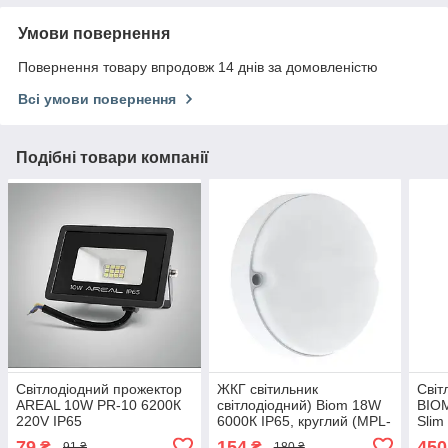
Умови повернення
Повернення товару впродовж 14 днів за домовленістю
Всі умови повернення
Подібні товари компанії
Світлодіодний прожектор
ЖКГ світильник
Світ
AREAL 10W PR-10 6200К
світлодіодний) Biom 18W
BIO
220V IP65
6000К IP65, круглий (MPL-
Slim
R18-6)
79
154
450
₴
₴
91 ₴
180 ₴