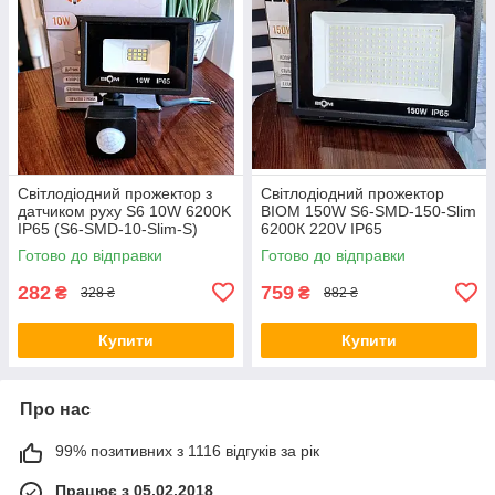
Світлодіодний прожектор з
Світлодіодний прожектор
датчиком руху S6 10W 6200K
BIOM 150W S6-SMD-150-Slim
IP65 (S6-SMD-10-Slim-S)
6200К 220V IP65
Готово до відправки
Готово до відправки
282
759
₴
₴
328 ₴
882 ₴
Купити
Купити
Про нас
99% позитивних з 1116 відгуків за рік
Працює з 05.02.2018