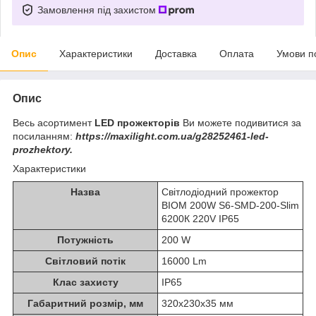
Замовлення під захистом
Опис
Характеристики
Доставка
Оплата
Умови п
Опис
Весь асортимент
LED прожекторів
Ви можете подивитися за
посиланням:
https://maxilight.com.ua/g28252461-led-
prozhektory.
Характеристики
Назва
Світлодіодний прожектор
BIOM 200W S6-SMD-200-Slim
6200К 220V IP65
Потужність
200 W
Світловий потік
16000 Lm
Клас захисту
IP65
Габаритний розмір, мм
320x230x35 мм