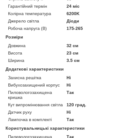
Гарантійний термін
24 міс
Колірна температура
6200K
Джерело світла
Діоди
Робоча напруга (В)
175-265
Розміри
Довжина
32 см
Висота
23 см
Ширина
3.5 см
Додаткові характеристики
Захисна решітка
Ні
Вибухозахищений корпус
Ні
Пиловологозахищена
Так
кришка
Кут випромінювання світла
120 град.
Датчик руху
Ні
Лампочка в комплекті
Так
Користувальницькі характеристики
Пилевологозахищена
Так