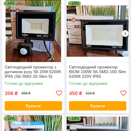
–14%
–14%
Світлодіодний прожектор з
Світлодіодний прожектор
датчиком руху S6 20W 6200K
BIOM 100W S6-SMD-100-Slim
IP65 (S6-SMD-20-Slim-S)
6200К 220V IP65
Готово до відправки
Готово до відправки
306
450
₴
₴
356 ₴
523 ₴
Купити
Купити
–14%
–14%