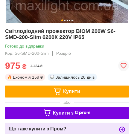
Світлодіодний прожектор BIOM 200W S6-
SMD-200-Slim 6200К 220V IP65
Готово до відправки
Код: S6-SMD-200-Slim
Роздріб
975
₴
1 134 ₴
Економія
159 ₴
Залишилось
28 днів
Купити
або
Купити з
Що таке купити з Пром?