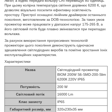
лм/Вт, а індекс передачі кольору CRI перевищує 80 одиниць.
При цьому колірна температура світіння дорівнює 6200 К, що
дозволяє візуально посилити ефективну освітленість
простору. Пристрої оснащені лінійним драйвером останнього
покоління, виготовленим за DOB-технологією. За таких умов
прожектор може працювати у діапазоні напруг 175-265 В, а
його світловий потік буде плавно змінюватися при перепадах
вольтажа.
За рахунок використання прогресивних технологій
прожектори цього покоління демонструють одночасне
здешевлення світлодіодних виробів та помітне зростання їхніх
експлуатаційних характеристик.
Характеристики
Назва
Світлодіодний прожектор
BIOM 200W S6-SMD-200-Slim
6200К 220V IP65
Потужність
200 W
Світловий потік
16000 Lm
Клас захисту
IP65
Габаритний розмір, мм
320x230x35 мм