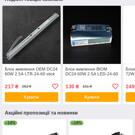
Блок живлення OEM DC24
Блок живлення BIOM
Бло
60W 2.5А LTR-24-60 stick
DC24 60W 2.5А LED-24-60
72W 
217
130
249
₴
₴
252 ₴
151 ₴
Купити
Купити
Акційні пропозиції та новинки
–14%
–14%