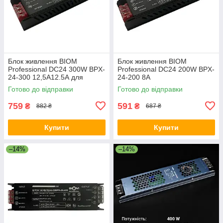
Блок живлення BIOM
Блок живлення BIOM
Professional DC24 300W BPX-
Professional DC24 200W BPX-
24-300 12,5А12.5А для
24-200 8А
світлодіодної стрічки
Готово до відправки
Готово до відправки
759
591
₴
₴
882 ₴
687 ₴
Купити
Купити
–14%
–14%