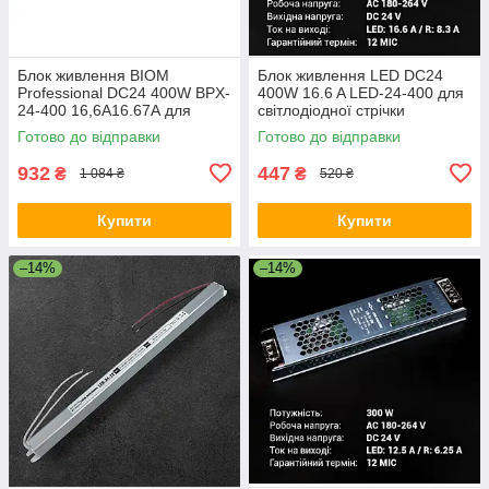
Блок живлення BIOM
Блок живлення LED DC24
Professional DC24 400W BPX-
400W 16.6 A LED-24-400 для
24-400 16,6А16.67А для
світлодіодної стрічки
світлодіодної стрічки
Готово до відправки
Готово до відправки
932
447
₴
₴
1 084 ₴
520 ₴
Купити
Купити
–14%
–14%