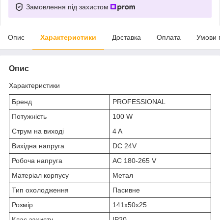
Замовлення під захистом
Опис
Характеристики
Доставка
Оплата
Умови 
Опис
Характеристики
Бренд
PROFESSIONAL
Потужність
100 W
Струм на виході
4 A
Вихідна напруга
DC 24V
Робоча напруга
AC 180-265 V
Матеріал корпусу
Метал
Тип охолодження
Пасивне
Розмір
141x50x25
Клас захисту
IP20