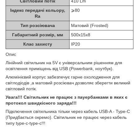
Світловий потік
410 Lm
Індекс передачі кольору,
⩾80
Ra
Тип розсіювача
Матовий (Frosted)
Габаритний розмір, мм
500x15x8
Клас захисту
IP20
Опис
Лінійний світильник на 5V є універсальним рішенням для
освітлення приміщень від USB (Powerbank, ноутбук).
Алюмінієвий корпус забезпечує гарне охолодження для
світлодіодів ,а матовий розсіювач дозволяє зберегти великий
світловий потік.
Увага!!! Світильник не працює з пауербанками в яких є
протокол швидкісного заряда!!!
Підключення світильника тільки через кабель USB-A - Type-C
(Придбається окремо). Світильник не працює через кабель
типу type-c-type-c!!!