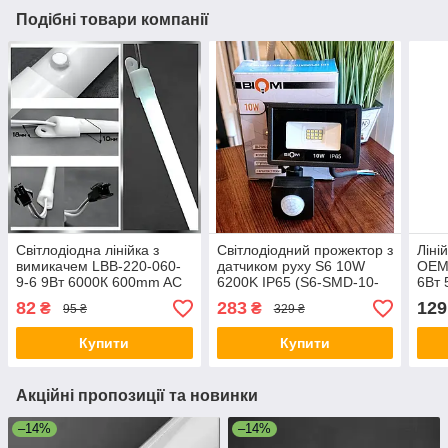
Подібні товари компанії
Світлодіодна лінійка з
Світлодіодний прожектор з
Ліні
вимикачем LBB-220-060-
датчиком руху S6 10W
OEM 
9-6 9Вт 6000К 600mm AC
6200K IP65 (S6-SMD-10-
6Вт 
220 IP20 матова
Slim-S)
82
283
129
₴
₴
95 ₴
329 ₴
Купити
Купити
Акційні пропозиції та новинки
–14%
–14%