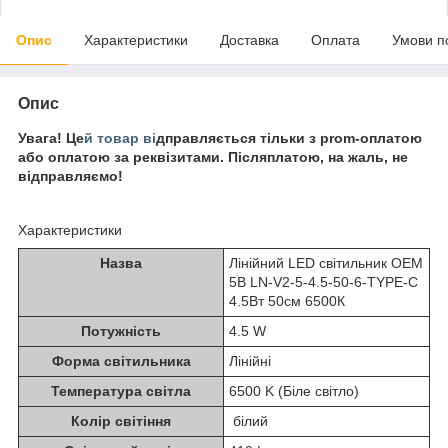
Опис
Характеристики
Доставка
Оплата
Умови п
Опис
Увага! Це
й товар ві
дправляється тільки з prom-оплатою
або оплатою за реквізитами. Післяплатою, на жаль, не
відправляємо!
Характеристики
Назва
Лінійний LED світильник OEM
5В LN-V2-5-4.5-50-6-TYPE-C
4.5Вт 50см 6500К
Потужність
4.5 W
Форма світильника
Лінійні
Температура світла
6500 K (Біле світло)
Колір світіння
білий