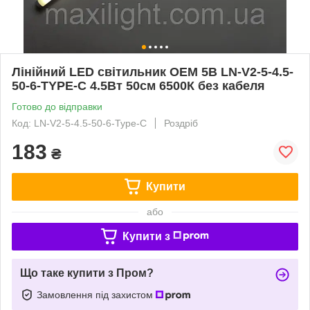
Лінійний LED світильник OEM 5В LN-V2-5-4.5-
50-6-TYPE-C 4.5Вт 50см 6500К без кабеля
Готово до відправки
Код: LN-V2-5-4.5-50-6-Type-C
Роздріб
183
₴
Купити
або
Купити з
Що таке купити з Пром?
Замовлення під захистом