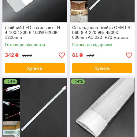
Лінійний LED світильник LN-
Світлодіодна лінійка OEM LB-
4-100-1200-6 100W 6200К
060-9-4-220 9Вт 4500К
1200mm
600mm AC 220 IP20 матова
Готово до відправки
Готово до відправки
342
61
₴
₴
398 ₴
70 ₴
Купити
Купити
–14%
–14%