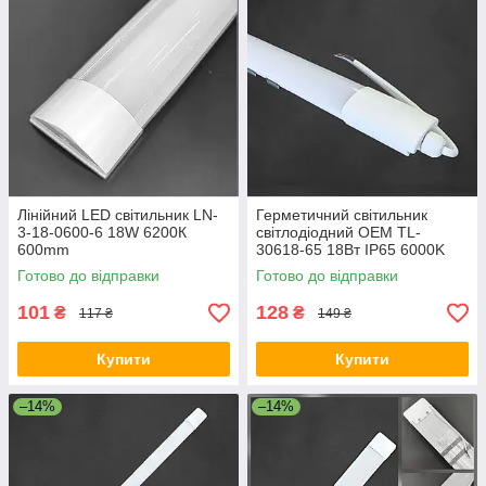
Лінійний LED світильник LN-
Герметичний світильник
3-18-0600-6 18W 6200К
світлодіодний OEM TL-
600mm
30618-65 18Вт IP65 6000K
Готово до відправки
Готово до відправки
101
128
₴
₴
117 ₴
149 ₴
Купити
Купити
–14%
–14%