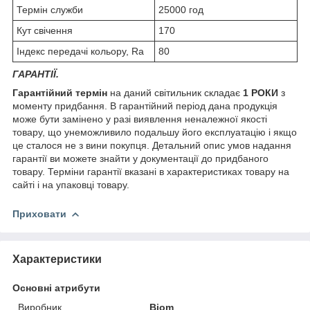
Термін служби
25000 год
Кут свічення
170
Індекс передачі кольору, Ra
80
ГАРАНТІЇ.
Гарантійний термін
на даний світильник складає
1
РОКИ
з
моменту придбання. В гарантійний період дана продукція
може бути замінено у разі виявлення неналежної якості
товару, що унеможливило подальшу його експлуатацію і якщо
це сталося не з вини покупця. Детальний опис умов надання
гарантії ви можете знайти у документації до придбаного
товару. Терміни гарантії вказані в характеристиках товару на
сайті і на упаковці товару.
Приховати
Характеристики
Основні атрибути
Виробник
Biom