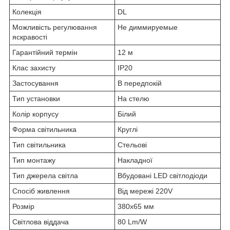
Колекція
DL
Можливість регулювання
Не диммируемые
яскравості
Гарантійний термін
12 м
Клас захисту
IP20
Застосування
В передпокій
Тип установки
На стелю
Колір корпусу
Білий
Форма світильника
Круглі
Тип світильника
Стельові
Тип монтажу
Накладної
Тип джерела світла
Вбудовані LED світлодіоди
Спосіб живлення
Від мережі 220V
Розмір
380х65 мм
Світлова віддача
80 Lm/W