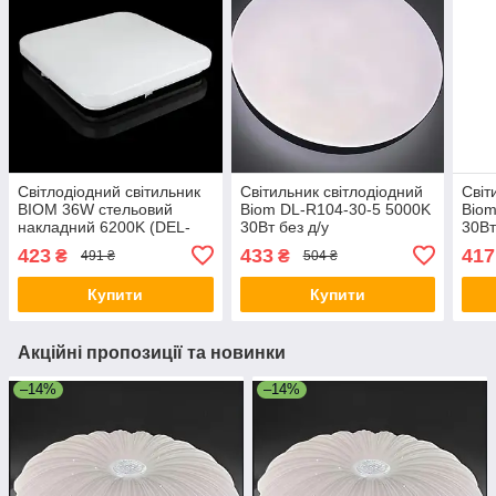
Світлодіодний світильник
Світильник світлодіодний
Світ
BIOM 36W стельовий
Biom DL-R104-30-5 5000K
Biom
накладний 6200K (DEL-
30Вт без д/у
30Вт
S705-36) без Д/У
423
433
417
₴
₴
491 ₴
504 ₴
ЗМІННИЙ ДЕКОР
Купити
Купити
Акційні пропозиції та новинки
–14%
–14%