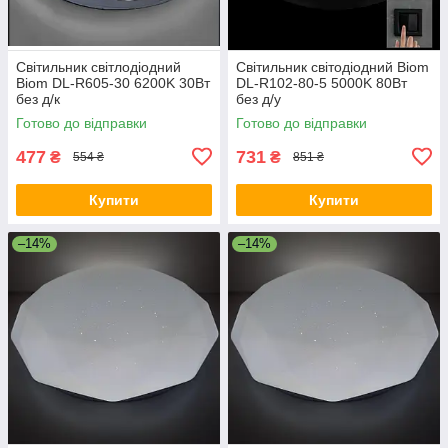
Світильник світлодіодний
Світильник світодіодний Biom
Biom DL-R605-30 6200K 30Вт
DL-R102-80-5 5000K 80Вт
без д/к
без д/у
Готово до відправки
Готово до відправки
477
731
₴
₴
554 ₴
851 ₴
Купити
Купити
–14%
–14%