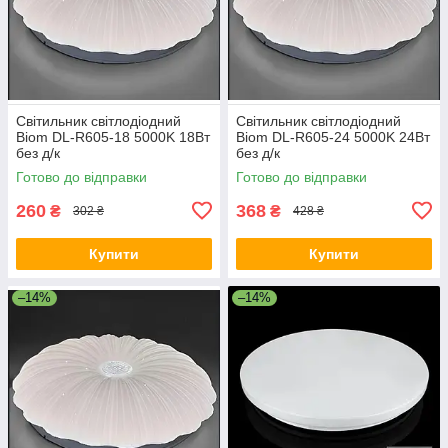
Світильник світлодіодний
Світильник світлодіодний
Biom DL-R605-18 5000K 18Вт
Biom DL-R605-24 5000K 24Вт
без д/к
без д/к
Готово до відправки
Готово до відправки
260
368
₴
₴
302 ₴
428 ₴
Купити
Купити
–14%
–14%