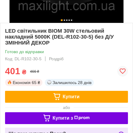
LED світильник BIOM 30W стельовий
накладний 5000K (DEL-R102-30-5) без Д/У
ЗМІННИЙ ДЕКОР
Готово до відправки
Код: DL-R102-30-5
Роздріб
401
₴
466 ₴
Економія
65 ₴
Залишилось
28 днів
Купити
або
Купити з