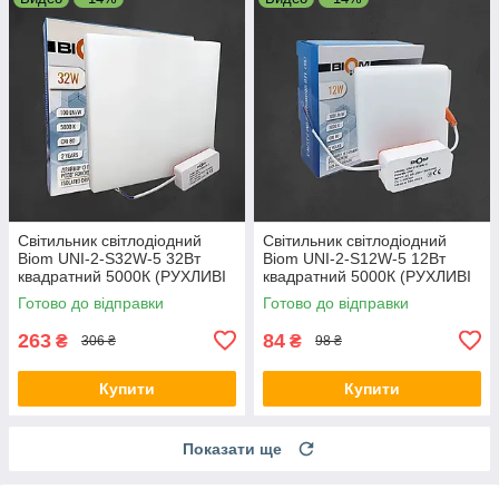
Світильник світлодіодний
Світильник світлодіодний
Biom UNI-2-S32W-5 32Вт
Biom UNI-2-S12W-5 12Вт
квадратний 5000К (РУХЛИВІ
квадратний 5000К (РУХЛИВІ
КЛІПСИ)
КЛІПСИ)
Готово до відправки
Готово до відправки
263
84
₴
₴
306 ₴
98 ₴
Купити
Купити
Показати ще