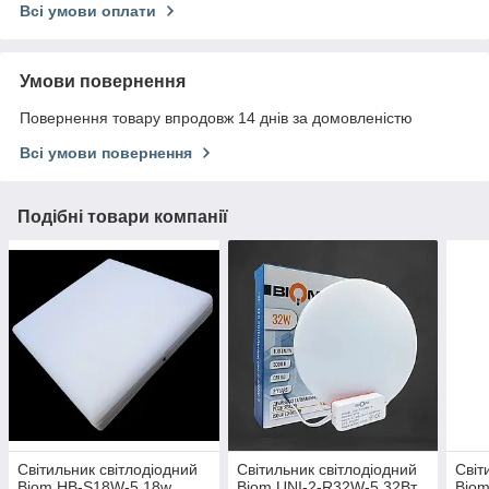
Всі умови оплати
Умови повернення
Повернення товару впродовж 14 днів за домовленістю
Всі умови повернення
Подібні товари компанії
Світильник світлодіодний
Світильник світлодіодний
Світ
Biom HB-S18W-5 18w
Biom UNI-2-R32W-5 32Вт
Biom