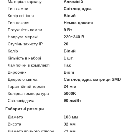
Матеріал каркасу
Алюміній
Тип лампи
Світлодіодна
Колір світіння
Білий
Тип цоколя
Немає цоколя
Потужність лампи
9 Вт
Напруга мережі
220~240 В
Ступінь захисту IP
20
Колір
Білий
Кількість в наборі
1 шт.
Лампочки в комплекті
Так
Виробник
Biom
Джерело світла
Світлодіодна матриця SMD
Гарантійний термін
24 міс
Колірна температура
5000K
Світловіддача
90 лм/Вт
Габаритні розміри
Діаметр
103 мм
Висота
32 мм
Діаметр врізного отвору
73 мм