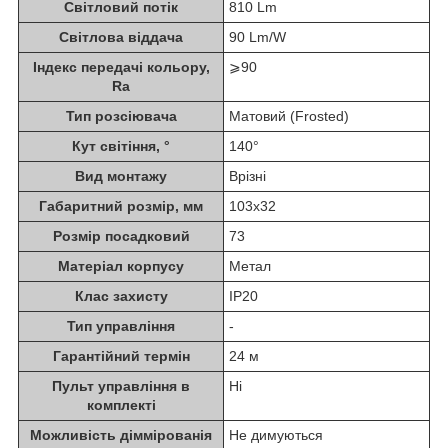
Світловий потік
810 Lm
Світлова віддача
90 Lm/W
Індекс передачі кольору,
⩾90
Ra
Тип розсіювача
Матовий (Frosted)
Кут світіння, °
140°
Вид монтажу
Врізні
Габаритний розмір, мм
103x32
Розмір посадковий
73
Матеріал корпусу
Метал
Клас захисту
IP20
Тип управління
-
Гарантійний термін
24 м
Пульт управління в
Ні
комплекті
Можливість діммірованія
Не димуються