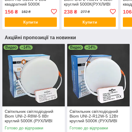
квадратний 5000К
круглий 5000К(РУХЛИВІ
квад
КЛІПСИ)
(РУ
156
238
106
₴
₴
182 ₴
277 ₴
Купити
Купити
Акційні пропозиції та новинки
Видео
–14%
Видео
–14%
Світильник світлодіодний
Світильник світлодіодний
Biom UNI-2-R8W-5 8Вт
Biom UNI-2-R12W-5 12Вт
круглий 5000К (РУХЛИВІ
круглий 5000К (РУХЛИВІ
КЛІПСИ)
КЛІПСИ)
Готово до відправки
Готово до відправки