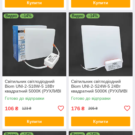
Купити
Купити
Видео
–14%
Видео
–14%
Світильник світлодіодний
Світильник світлодіодний
Biom UNI-2-S18W-5 18Вт
Biom UNI-2-S24W-5 24Вт
квадратний 5000К (РУХЛИВІ
квадратний 5000К (РУХЛИВІ
КЛІПСИ)
КЛІПСИ)
Готово до відправки
Готово до відправки
106
176
₴
₴
123 ₴
205 ₴
Купити
Купити
Видео
–14%
Видео
–14%