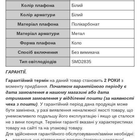
Колір плафона
Білий
Колір арматури
Білий
Матеріал плафона
Полікарбонат
Матеріал арматури
Метал
Форма плафона
Коло
Спосіб включення
Без вимикача
Тип світлодіодів
SMD2835
ГАРАНТІЇ.
Гарантійний термін
на даний товар становить
2 РОКИ
з
моменту придбання.
Початком гарантійного періоду є
дата замовлення в нашому магазині або дата
отримання замовлення у відділенні пошти (за наявності
чека з пошти)
. У гарантійний період дана продукція може
бути замінена, у разі виявлення неналежної якості товару, що
унеможливило подальшу його експлуатацію і якщо це сталося
не з вини покупця. Терміни гарантії вказані у характеристиках
товару на сайті та на упаковці товару.
Для здійснення гарантійного обслуговування/заміни необхідні:
• документ, що підтверджує покупку (товарна накладна/