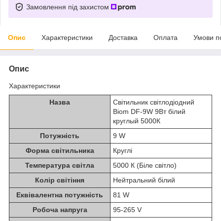
Замовлення під захистом
Опис
Характеристики
Доставка
Оплата
Умови п
Опис
Характеристики
Назва
Світильник світлодіодний
Biom DF-9W 9Вт білий
круглый 5000К
Потужність
9 W
Форма світильника
Круглі
Температура світла
5000 К (Біле світло)
Колір світіння
Нейтральний білий
Еквівалентна потужність
81 W
Робоча напруга
95-265 V