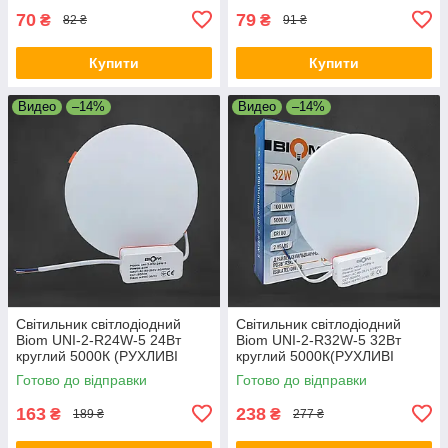
70
79
₴
₴
82 ₴
91 ₴
Купити
Купити
Видео
–14%
Видео
–14%
Світильник світлодіодний
Світильник світлодіодний
Biom UNI-2-R24W-5 24Вт
Biom UNI-2-R32W-5 32Вт
круглий 5000К (РУХЛИВІ
круглий 5000К(РУХЛИВІ
КЛІПСИ)
КЛІПСИ)
Готово до відправки
Готово до відправки
163
238
₴
₴
189 ₴
277 ₴