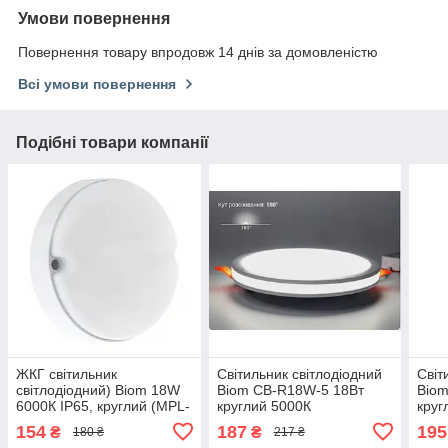
Умови повернення
Повернення товару впродовж 14 днів за домовленістю
Всі умови повернення
Подібні товари компанії
ЖКГ світильник
Світильник світлодіодний
Світ
світлодіодний) Biom 18W
Biom CB-R18W-5 18Вт
Biom
6000К IP65, круглий (MPL-
круглий 5000К
круг
R18-6)
154
187
195
₴
₴
180 ₴
217 ₴