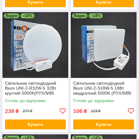
Купити
Купити
Видео
–14%
Видео
–14%
Світильник світлодіодний
Світильник світлодіодний
Biom UNI-2-R32W-5 32Вт
Biom UNI-2-S18W-5 18Вт
круглий 5000К(РУХЛИВІ
квадратний 5000К (РУХЛИВІ
КЛІПСИ)
КЛІПСИ)
Готово до відправки
Готово до відправки
238
106
₴
₴
277 ₴
123 ₴
Купити
Купити
Видео
–14%
Видео
–14%