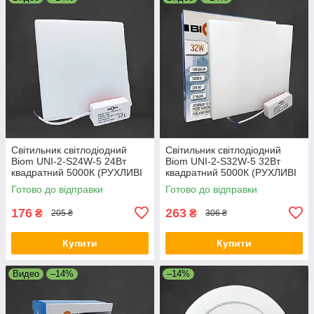
Світильник світлодіодний
Світильник світлодіодний
Biom UNI-2-S24W-5 24Вт
Biom UNI-2-S32W-5 32Вт
квадратний 5000К (РУХЛИВІ
квадратний 5000К (РУХЛИВІ
КЛІПСИ)
КЛІПСИ)
Готово до відправки
Готово до відправки
176
263
₴
₴
205 ₴
306 ₴
Купити
Купити
Видео
–14%
–14%