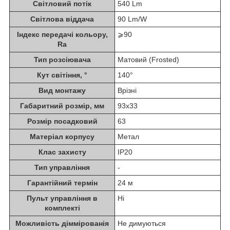
Світловий потік
540 Lm
Світлова віддача
90 Lm/W
Індекс передачі кольору,
⩾90
Ra
Тип розсіювача
Матовий (Frosted)
Кут світіння, °
140°
Вид монтажу
Врізні
Габаритний розмір, мм
93х33
Розмір посадковий
63
Матеріал корпусу
Метал
Клас захисту
IP20
Тип управління
-
Гарантійний термін
24 м
Пульт управління в
Ні
комплекті
Можливість діммірованія
Не димуються