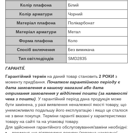
Колір плафона
Білий
Колір арматури
Чорний
Матеріал плафона
Полікарбонат
Матеріал арматури
Метал
Форма плафона
Коло
Спосіб включення
Без вимикача
Тип світлодіодів
SMD2835
ГАРАНТІЇ.
Гарантійний термін
на даний товар становить
2 РОКИ
з
моменту придбання.
Початком гарантійного періоду є
дата замовлення в нашому магазині або дата
отримання замовлення у відділенні пошти (за наявності
чека з пошти)
. У гарантійний період дана продукція може
бути замінена, у разі виявлення неналежної якості товару, що
унеможливило подальшу його експлуатацію і якщо це сталося
не з вини покупця. Терміни гарантії вказані у характеристиках
товару на сайті та на упаковці товару.
Для здійснення гарантійного обслуговування/заміни необхідні:
• документ, що підтверджує покупку (товарна накладна/