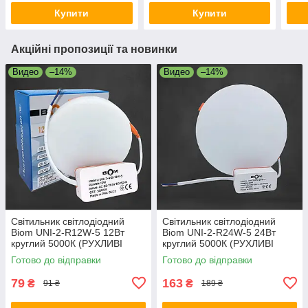
Купити
Купити
Акційні пропозиції та новинки
Видео
–14%
Видео
–14%
Світильник світлодіодний
Світильник світлодіодний
Biom UNI-2-R12W-5 12Вт
Biom UNI-2-R24W-5 24Вт
круглий 5000К (РУХЛИВІ
круглий 5000К (РУХЛИВІ
КЛІПСИ)
КЛІПСИ)
Готово до відправки
Готово до відправки
79
163
₴
₴
91 ₴
189 ₴