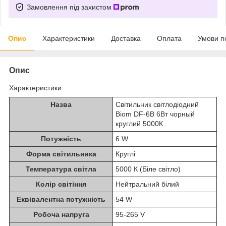
Замовлення під захистом
Опис
Характеристики
Доставка
Оплата
Умови п
Опис
Характеристики
Назва
Світильник світлодіодний
Biom DF-6B 6Вт чорный
круглий 5000К
Потужність
6 W
Форма світильника
Круглі
Температура світла
5000 К (Біле світло)
Колір світіння
Нейтральний білий
Еквівалентна потужність
54 W
Робоча напруга
95-265 V