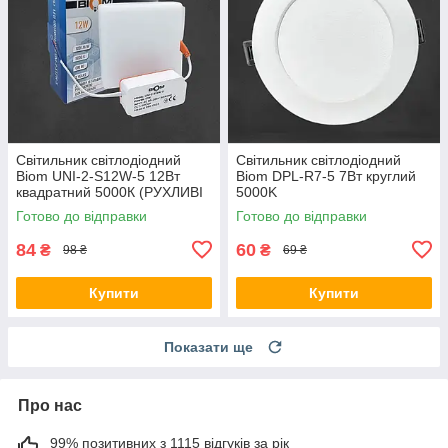
Світильник світлодіодний
Світильник свiтлодiодний
Biom UNI-2-S12W-5 12Вт
Biom DPL-R7-5 7Вт круглий
квадратний 5000К (РУХЛИВІ
5000K
КЛІПСИ)
Готово до відправки
Готово до відправки
84
60
₴
₴
98 ₴
69 ₴
Купити
Купити
Показати ще
Про нас
99% позитивних з 1115 відгуків за рік