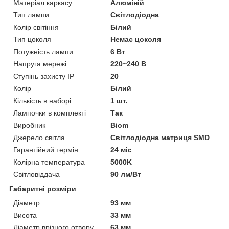
Матеріал каркасу
Алюміній
Тип лампи
Світлодіодна
Колір світіння
Білий
Тип цоколя
Немає цоколя
Потужність лампи
6 Вт
Напруга мережі
220~240 В
Ступінь захисту IP
20
Колір
Білий
Кількість в наборі
1 шт.
Лампочки в комплекті
Так
Виробник
Biom
Джерело світла
Світлодіодна матриця SMD
Гарантійний термін
24 міс
Колірна температура
5000K
Світловіддача
90 лм/Вт
Габаритні розміри
Діаметр
93 мм
Висота
33 мм
Діаметр врізного отвору
63 мм