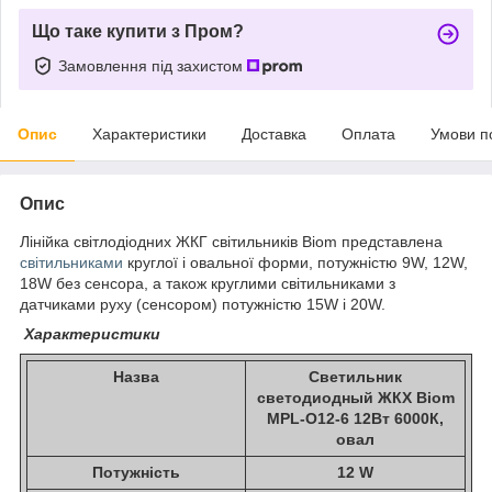
Що таке купити з Пром?
Замовлення під захистом
Опис
Характеристики
Доставка
Оплата
Умови п
Опис
Лінійка світлодіодних ЖКГ світильників Biom представлена ​​
світильниками
круглої і овальної форми, потужністю 9W, 12W,
18W без сенсора, а також круглими світильниками з
датчиками руху (сенсором) потужністю 15W і 20W.
Характеристики
Назва
Светильник
светодиодный ЖКХ Biom
MPL-О12-6 12Вт 6000К,
овал
Потужність
12 W