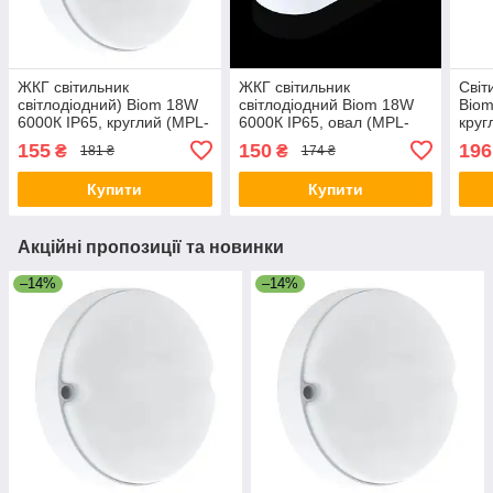
ЖКГ світильник
ЖКГ світильник
Світ
світлодіодний) Biom 18W
світлодіодний Biom 18W
Biom
6000К IP65, круглий (MPL-
6000К IP65, овал (MPL-
круг
R18-6)
О18-6)
155
150
196
₴
₴
181 ₴
174 ₴
Купити
Купити
Акційні пропозиції та новинки
–14%
–14%