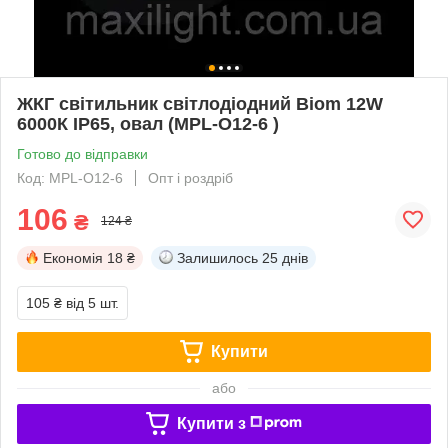
ЖКГ світильник світлодіодний Biom 12W
6000К IP65, овал (MPL-О12-6 )
Готово до відправки
Код: MPL-О12-6
Опт і роздріб
106
₴
124 ₴
Економія
18 ₴
Залишилось
25 днів
105 ₴
від 5 шт.
Купити
або
Купити з