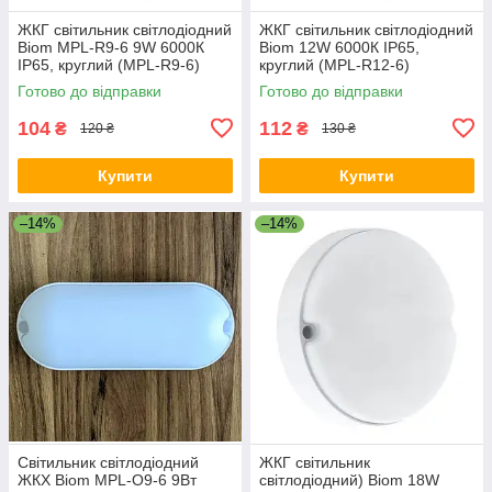
ЖКГ світильник світлодіодний
ЖКГ світильник світлодіодний
Biom MPL-R9-6 9W 6000К
Biom 12W 6000К IP65,
IP65, круглий (MPL-R9-6)
круглий (MPL-R12-6)
Готово до відправки
Готово до відправки
104
112
₴
₴
120 ₴
130 ₴
Купити
Купити
–14%
–14%
Світильник світлодіодний
ЖКГ світильник
ЖКХ Biom MPL-О9-6 9Вт
світлодіодний) Biom 18W