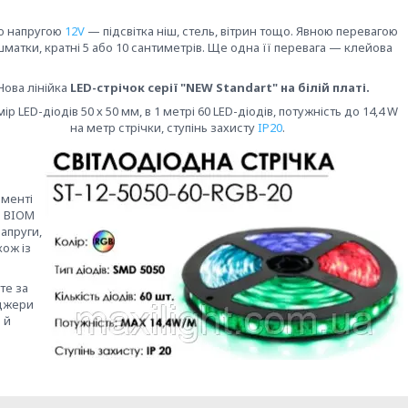
ою напругою
12V
— підсвітка ніш, стель, вітрин тощо. Явною перевагою
 шматки, кратні 5 або 10 сантиметрів. Ще одна її перевага — клейова
ва лінійка
LED-стрічок серії "NEW Standart" на білій платі.
LED-діодів 50 х 50 мм, в 1 метрі 60 LED-діодів, потужність до 14,4 W
на метр стрічки, ступінь захисту
IP20
.
именті
ї BIOM
апруги,
кож із
те за
еджери
 й