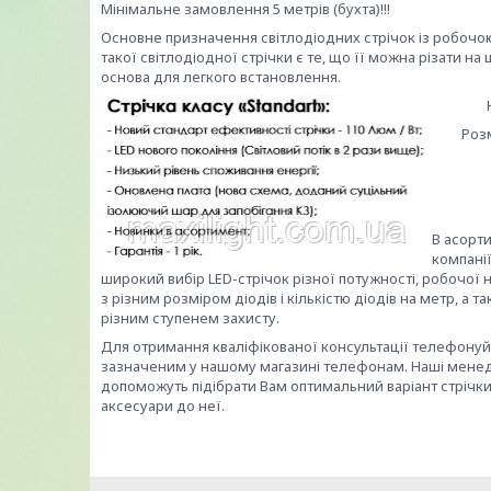
Мінімальне замовлення 5 метрів (бухта)!!!
Основне призначення світлодіодних стрічок із робоч
такої світлодіодної стрічки є те, що її можна різати на
основа для легкого встановлення.
Но
Розмір 
В асорт
компані
широкий вибір LED-стрічок різної потужності, робочої н
з різним розміром діодів і кількістю діодів на метр, а та
різним ступенем захисту.
Для отримання кваліфікованої консультації телефонуй
зазначеним у нашому магазині телефонам. Наші мен
допоможуть підібрати Вам оптимальний варіант стрічки
аксесуари до неї.