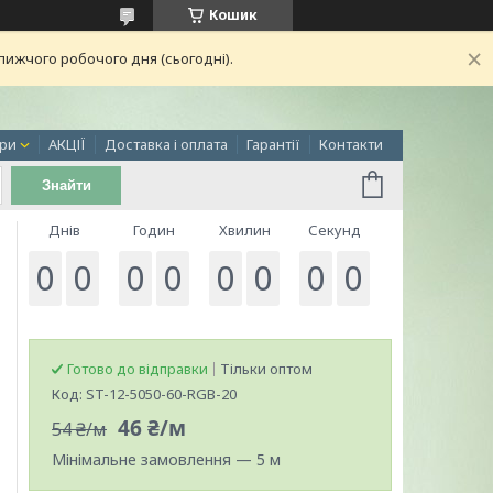
Кошик
лижчого робочого дня (сьогодні).
ри
АКЦІЇ
Доставка і оплата
Гарантії
Контакти
Знайти
Днів
Годин
Хвилин
Секунд
0
0
0
0
0
0
0
0
Готово до відправки
Тільки оптом
Код:
ST-12-5050-60-RGB-20
46 ₴/м
54 ₴/м
Мінімальне замовлення — 5 м