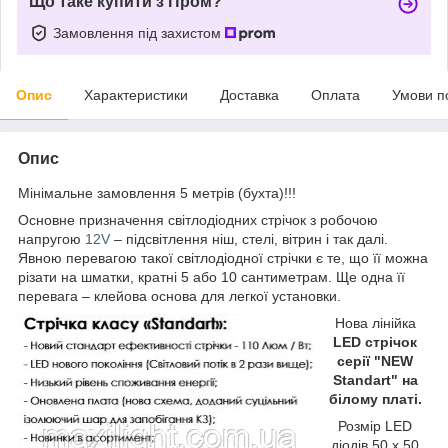
Що таке купити з Пром?
Замовлення під захистом
Опис
Характеристики
Доставка
Оплата
Умови п
Опис
Мінімальне замовлення 5 метрів (бухта)!!!
Основне призначення світлодіодних стрічок з робочою
напругою
12V
– підсвітлення ніш, стелі, вітрин і так далі.
Явною перевагою такої світлодіодної стрічки є те, що її можна
різати на шматки, кратні 5 або 10 сантиметрам. Ще одна її
перевага – клейова основа для легкої установки.
Нова лінійка
LED стрічок
серії "NEW
Standart" на
білому платі.
Розмір LED
діодів 50 х 50