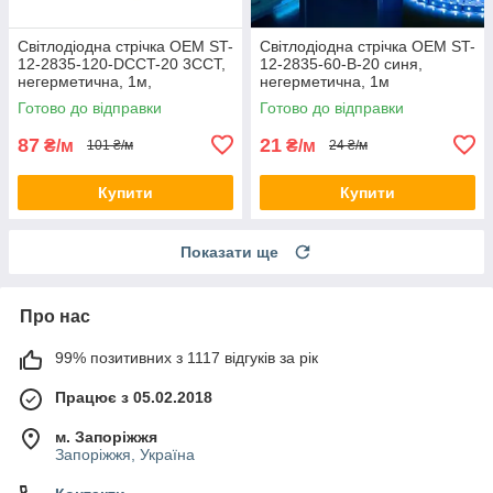
Світлодіодна стрічка OEM ST-
Світлодіодна стрічка OEM ST-
12-2835-120-DCCT-20 3CCT,
12-2835-60-B-20 синя,
негерметична, 1м,
негерметична, 1м
РЕГУЛЮВАННЯ
Готово до відправки
Готово до відправки
КОЛЬОРОВОЇ
ТЕМПЕРАТУРИ від 2800-
87
21
₴/м
₴/м
101 ₴/м
24 ₴/м
7500K
Купити
Купити
Показати ще
Про нас
99% позитивних з 1117 відгуків за рік
Працює з 05.02.2018
м. Запоріжжя
Запоріжжя, Україна