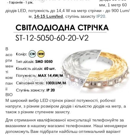
мм, 1 метр 60
діодів LED, потужність до 14,4 W на метр стрічки - до 900 Lum/
м,
14-15 Lum/led
, ступінь захисту
IP20
.
В
асо
рти
мен
ті
ком
пан
ії
BIO
M широкий вибір LED стрічок різної потужності, робочої
напруги, з різним розміром діодів і кількістю діодів на метр, а
також з різним ступенем захисту.
Для отримання кваліфікованої консультації телефонуйте за
вказаними в нашому магазині телефонами. Наші менеджери
допоможуть Вам підібрати найбільш оптимальний варіант