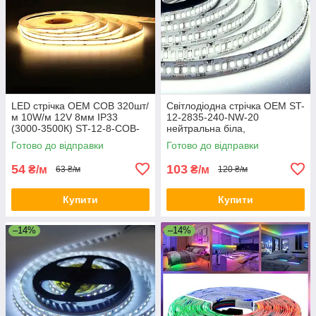
LED стрічка OEM COB 320шт/
Світлодіодна стрічка OEM ST-
м 10W/м 12V 8мм IP33
12-2835-240-NW-20
(3000-3500К) ST-12-8-COB-
нейтральна біла,
320-WW
негерметична, 1м
Готово до відправки
Готово до відправки
54
103
₴/м
₴/м
63 ₴/м
120 ₴/м
Купити
Купити
–14%
–14%