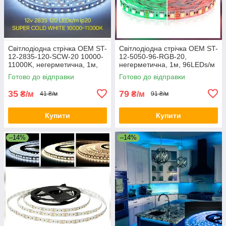
Світлодіодна стрічка OEM ST-
Світлодіодна стрічка OEM ST-
12-2835-120-SCW-20 10000-
12-5050-96-RGB-20,
11000K, негерметична, 1м,
негерметична, 1м, 96LEDs/м
супер холодний білий
Готово до відправки
Готово до відправки
35
79
₴/м
₴/м
41 ₴/м
91 ₴/м
Купити
Купити
–14%
–14%