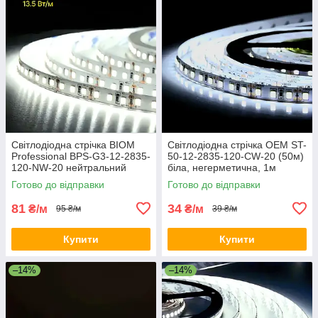
Світлодіодна стрічка BIOM
Світлодіодна стрічка OEM ST-
Professional BPS-G3-12-2835-
50-12-2835-120-CW-20 (50м)
120-NW-20 нейтральний
біла, негерметична, 1м
білий, негерметична, 1м
Готово до відправки
Готово до відправки
81
34
₴/м
₴/м
95 ₴/м
39 ₴/м
Купити
Купити
–14%
–14%