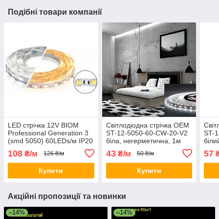
Подібні товари компанії
LED стрічка 12V BIOM
Світлодіодна стрічка OEM
Світ
Professional Generation 3
ST-12-5050-60-CW-20-V2
ST-1
(smd 5050) 60LEDs/м IP20
біла, негерметична, 1м
біли
теплий білий (2800-
108
43
57
₴/м
₴/м
₴
126 ₴/м
50 ₴/м
3300K)
Купити
Купити
Акційні пропозиції та новинки
–14%
–14%