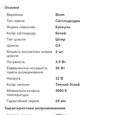
Основні
Виробник
Biom
Тип лампи
Світлодіодна
Форма лампочки
Капсула
Колір світлодіода
Білий
Тип цоколя
Штир
Цоколь
G4
Кількість контактних штирів
2 шт.
цоколя
Потужність
3.5 Вт
Еквівалентна потужність
30 Вт
лампи розжарювання
Напруга
12 В
Колір світіння
Теплий білий
Мінімальна колірна
3000 К
температура
Гарантійний термін
24 міс
Характеристики випромінювання