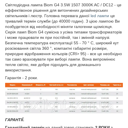
Світлодіодна лампа Biom G4 3.5W 1507 3000K AC / DC12 - це
еффектівоное рішення для витончених дизайнерських
світильників і люстр. Головна перевага даної
led лампи
це
тривалий термін служби (до 40000 годин). З цією лампою Ви
позбудетеся від необхідності міняти галогенки щомісяця.
Серія ламп Biom G4 сумісна з усіма типами трансформаторів
і може працювати як при постійній, так і змінній напрузі.
Безпечна температура експлуатації 55 - 70 ° C, широкий кут
розсіювання світла 360 °, компактні габаритні розміри,
природне відображення кольорів (CRI> 95) - все це необхідно
так само враховувати при виборі лампи. Вона випромінює
тепле світло, яке добре підходить для домашнього
використання.
Гарантія - 2 роки.
ГАРАНТІЇ.
Гарантійний термін
на даний товар становить
2 РОКИ
з