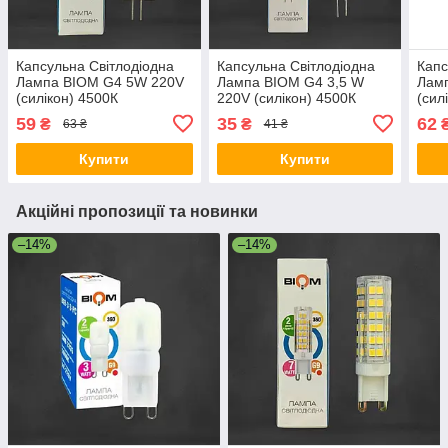
Капсульна Світлодіодна
Капсульна Світлодіодна
Капс
Лампа BIOM G4 5W 220V
Лампа BIOM G4 3,5 W
Лам
(силікон) 4500К
220V (силікон) 4500К
(сил
нейтральний білий
нейтральний білий
нейт
59
35
62
₴
₴
63 ₴
41 ₴
Купити
Купити
Акційні пропозиції та новинки
–14%
–14%