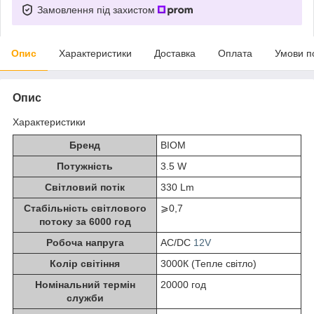
Замовлення під захистом
Опис
Характеристики
Доставка
Оплата
Умови п
Опис
Характеристики
Бренд
BIOM
Потужність
3.5 W
Світловий потік
330 Lm
Стабільність світлового
⩾0,7
потоку за 6000 год
Робоча напруга
AC/DC
12V
Колір світіння
3000К (Тепле світло)
Номінальний термін
20000 год
служби