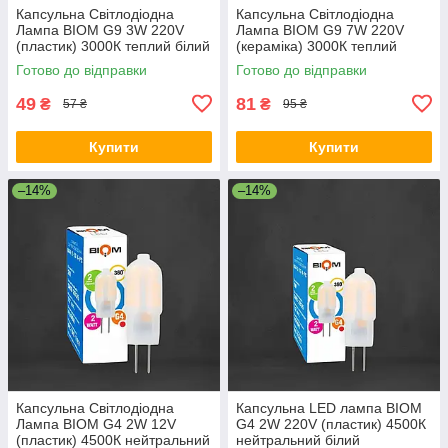
Капсульна Світлодіодна
Капсульна Світлодіодна
Лампа BIOM G9 3W 220V
Лампа BIOM G9 7W 220V
(пластик) 3000К теплий білий
(кераміка) 3000К теплий
білий
Готово до відправки
Готово до відправки
49
81
₴
₴
57 ₴
95 ₴
Купити
Купити
–14%
–14%
Капсульна Світлодіодна
Капсульна LED лампа BIOM
Лампа BIOM G4 2W 12V
G4 2W 220V (пластик) 4500К
(пластик) 4500К нейтральний
нейтральний білий