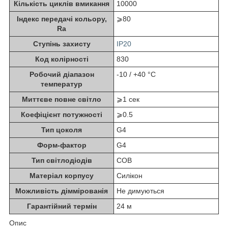
Кількість циклів вмикання
10000
Індекс передачі кольору,
⩾80
Ra
Ступінь захисту
IP20
Код колірності
830
Робочий діапазон
-10 / +40 °C
температур
Миттєве повне світло
⩾1 сек
Коефіцієнт потужності
⩾0.5
Тип цоколя
G4
Форм-фактор
G4
Тип світлодіодів
COB
Матеріал корпусу
Силікон
Можливість діммірованія
Не димуються
Гарантійний термін
24 м
Опис