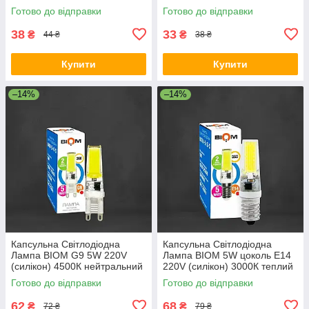
білий
Готово до відправки
Готово до відправки
38
33
₴
₴
44 ₴
38 ₴
Купити
Купити
–14%
–14%
Капсульна Світлодіодна
Капсульна Світлодіодна
Лампа BIOM G9 5W 220V
Лампа BIOM 5W цоколь Е14
(силікон) 4500К нейтральний
220V (силікон) 3000К теплий
білий
білий
Готово до відправки
Готово до відправки
62
68
₴
₴
72 ₴
79 ₴