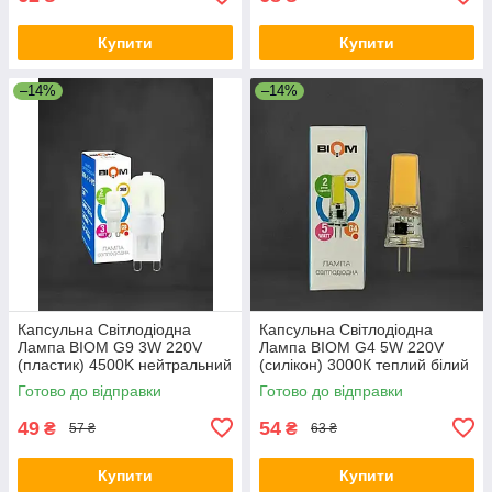
Купити
Купити
–14%
–14%
Капсульна Світлодіодна
Капсульна Світлодіодна
Лампа BIOM G9 3W 220V
Лампа BIOM G4 5W 220V
(пластик) 4500K нейтральний
(силікон) 3000К теплий білий
білий
Готово до відправки
Готово до відправки
49
54
₴
₴
57 ₴
63 ₴
Купити
Купити