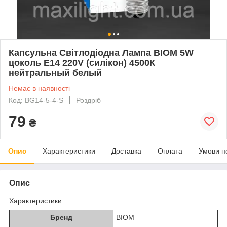
Капсульна Світлодіодна Лампа BIOM 5W
цоколь Е14 220V (силікон) 4500К
нейтральный белый
Немає в наявності
Код: BG14-5-4-S
Роздріб
79
₴
Опис
Характеристики
Доставка
Оплата
Умови п
Опис
Характеристики
Бренд
BIOM