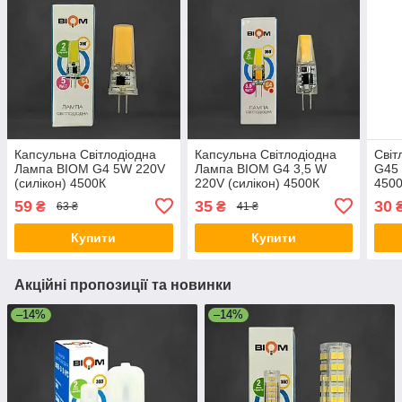
Капсульна Світлодіодна
Капсульна Світлодіодна
Світ
Лампа BIOM G4 5W 220V
Лампа BIOM G4 3,5 W
G45 
(силікон) 4500К
220V (силікон) 4500К
4500
нейтральний білий
нейтральний білий
59
35
30
₴
₴
63 ₴
41 ₴
Купити
Купити
Акційні пропозиції та новинки
–14%
–14%