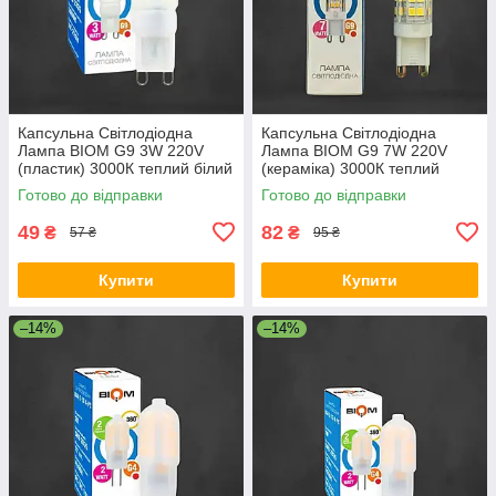
Капсульна Світлодіодна
Капсульна Світлодіодна
Лампа BIOM G9 3W 220V
Лампа BIOM G9 7W 220V
(пластик) 3000К теплий білий
(кераміка) 3000К теплий
білий
Готово до відправки
Готово до відправки
49
82
₴
₴
57 ₴
95 ₴
Купити
Купити
–14%
–14%