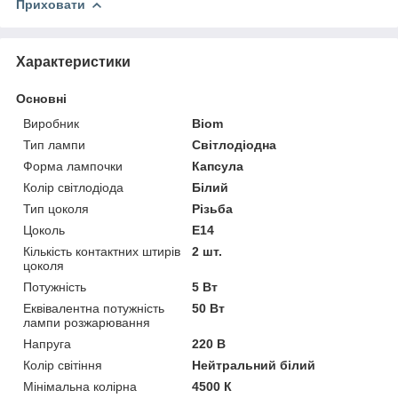
Приховати
Характеристики
Основні
Виробник
Biom
Тип лампи
Світлодіодна
Форма лампочки
Капсула
Колір світлодіода
Білий
Тип цоколя
Різьба
Цоколь
E14
Кількість контактних штирів
2 шт.
цоколя
Потужність
5 Вт
Еквівалентна потужність
50 Вт
лампи розжарювання
Напруга
220 В
Колір світіння
Нейтральний білий
Мінімальна колірна
4500 К