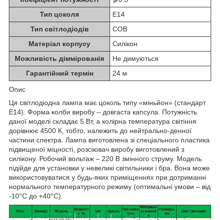
Тип цоколя
E14
Тип світлодіодів
COB
Матеріал корпусу
Силікон
Можливість діммірованія
Не димуються
Гарантійний термін
24 м
Опис
Ця світлодіодна лампа має цоколь типу «міньйон» (стандарт
Е14). Форма колби виробу – довгаста капсула. Потужність
даної моделі складає 5 Вт, а колірна температура світіння
дорівнює 4500 К, тобто, належить до нейтрально-денної
частини спектра. Лампа виготовлена ​​зі спеціального пластика
підвищеної міцності, розсіювач виробу виготовлений з
силікону. Робочий вольтаж – 220 В змінного струму. Модель
підійде для установки у невеликі світильники і бра. Вона може
використовуватися у будь-яких приміщеннях при дотриманні
нормального температурного режиму (оптимальні умови – від
-10°С до +40°С).