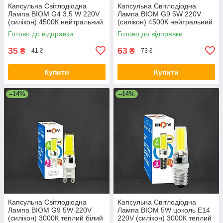
Капсульна Світлодіодна
Капсульна Світлодіодна
Лампа BIOM G4 3,5 W 220V
Лампа BIOM G9 5W 220V
(силікон) 4500К нейтральний
(силікон) 4500К нейтральний
білий
білий
Готово до відправки
Готово до відправки
35
63
₴
₴
41 ₴
73 ₴
Купити
Купити
–14%
–14%
Капсульна Світлодіодна
Капсульна Світлодіодна
Лампа BIOM G9 5W 220V
Лампа BIOM 5W цоколь Е14
(силікон) 3000К теплий білий
220V (силікон) 3000К теплий