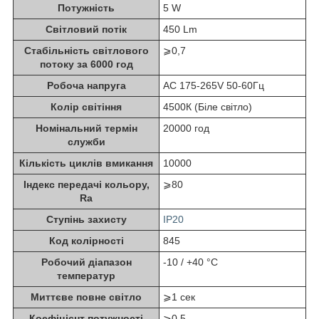
Потужність
5 W
Світловий потік
450 Lm
Стабільність світлового
⩾0,7
потоку за 6000 год
Робоча напруга
AC 175-265V 50-60Гц
Колір світіння
4500К (Біле світло)
Номінальний термін
20000 год
служби
Кількість циклів вмикання
10000
Індекс передачі кольору,
⩾80
Ra
Ступінь захисту
IP20
Код колірності
845
Робочий діапазон
-10 / +40 °C
температур
Миттєве повне світло
⩾1 сек
Коефіцієнт потужності
⩾0.5