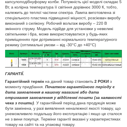
капсулоподібнуформу колби. Потужність цієї моделі складає 5
Вт, а колірна температура її світіння дорівнює 3000 К, тобто,
належить до теплої частини спектра. Лампа виготовлена ​​зі
спеціального пластика підвищеної міцності, розсіювач виробу
виконаний з силікону. Робочий вольтаж виробу – 220 В
змінного струму. Модель підійде для установки у невеликі
світильники і бра, може використовуватися у будь-яких
приміщеннях при дотриманні нормального температурного
режиму (оптимальні умови – від -30°С до +40°С)
ГАРАНТІЇ.
Гарантійний термін
на даний товар становить
2 РОКИ
з
моменту придбання.
Початком гарантійного періоду є
дата замовлення в нашому магазині або дата
отримання замовлення у відділенні пошти (за наявності
чека з пошти)
. У гарантійний період дана продукція може
бути замінена, у разі виявлення неналежної якості товару, що
унеможливило подальшу його експлуатацію і якщо це сталося
не з вини покупця. Терміни гарантії вказані у характеристиках
товару на сайті та на упаковці товару.