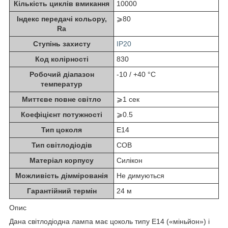
Кількість циклів вмикання
10000
Індекс передачі кольору,
⩾80
Ra
Ступінь захисту
IP20
Код колірності
830
Робочий діапазон
-10 / +40 °C
температур
Миттєве повне світло
⩾1 сек
Коефіцієнт потужності
⩾0.5
Тип цоколя
E14
Тип світлодіодів
COB
Матеріал корпусу
Силікон
Можливість діммірованія
Не димуються
Гарантійний термін
24 м
Опис
Дана світлодіодна лампа має цоколь типу Е14 («міньйон») і