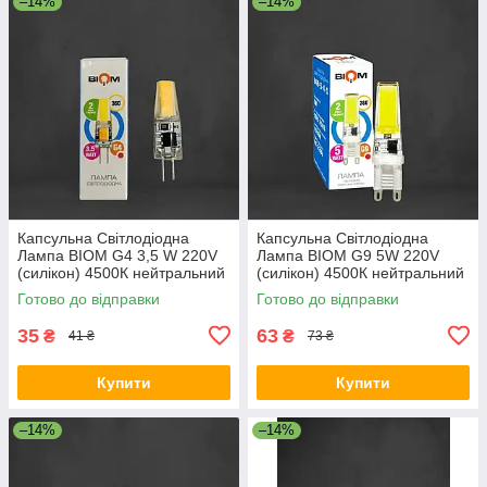
–14%
–14%
Капсульна Світлодіодна
Капсульна Світлодіодна
Лампа BIOM G4 3,5 W 220V
Лампа BIOM G9 5W 220V
(силікон) 4500К нейтральний
(силікон) 4500К нейтральний
білий
білий
Готово до відправки
Готово до відправки
35
63
₴
₴
41 ₴
73 ₴
Купити
Купити
–14%
–14%