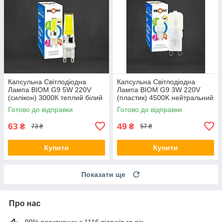
Капсульна Світлодіодна
Капсульна Світлодіодна
Лампа BIOM G9 5W 220V
Лампа BIOM G9 3W 220V
(силікон) 3000К теплий білий
(пластик) 4500K нейтральний
білий
Готово до відправки
Готово до відправки
63
49
₴
₴
73 ₴
57 ₴
Купити
Купити
Показати ще
Про нас
99% позитивних з 1116 відгуків за рік