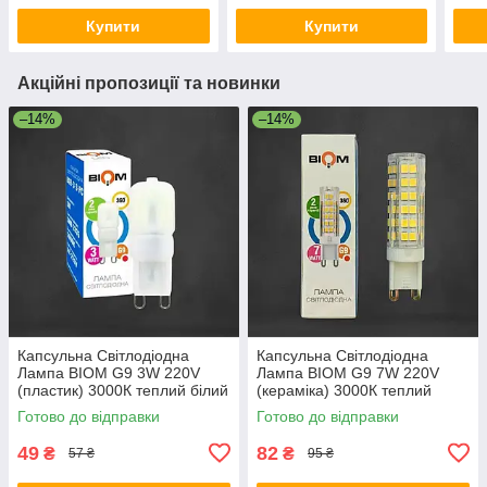
Купити
Купити
Акційні пропозиції та новинки
–14%
–14%
Капсульна Світлодіодна
Капсульна Світлодіодна
Лампа BIOM G9 3W 220V
Лампа BIOM G9 7W 220V
(пластик) 3000К теплий білий
(кераміка) 3000К теплий
білий
Готово до відправки
Готово до відправки
49
82
₴
₴
57 ₴
95 ₴