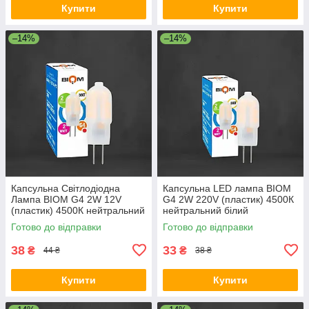
Купити
Купити
–14%
–14%
Капсульна Світлодіодна
Капсульна LED лампа BIOM
Лампа BIOM G4 2W 12V
G4 2W 220V (пластик) 4500К
(пластик) 4500К нейтральний
нейтральний білий
білий
Готово до відправки
Готово до відправки
38
33
₴
₴
44 ₴
38 ₴
Купити
Купити