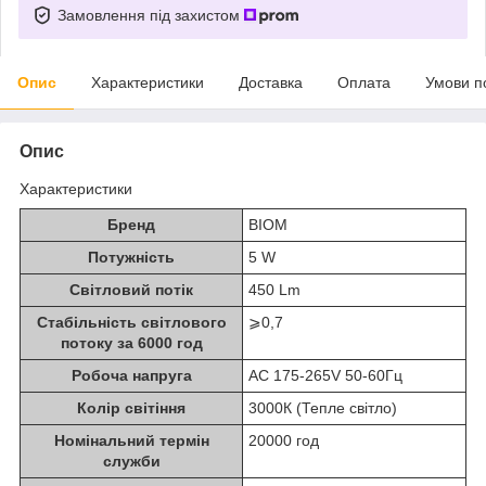
Замовлення під захистом
Опис
Характеристики
Доставка
Оплата
Умови п
Опис
Характеристики
Бренд
BIOM
Потужність
5 W
Світловий потік
450 Lm
Стабільність світлового
⩾0,7
потоку за 6000 год
Робоча напруга
AC 175-265V 50-60Гц
Колір світіння
3000К (Тепле світло)
Номінальний термін
20000 год
служби