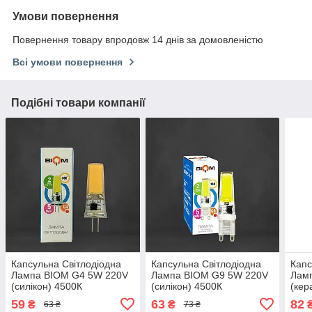
Умови повернення
Повернення товару впродовж 14 днів за домовленістю
Всі умови повернення
Подібні товари компанії
Капсульна Світлодіодна
Капсульна Світлодіодна
Капс
Лампа BIOM G4 5W 220V
Лампа BIOM G9 5W 220V
Лам
(силікон) 4500К
(силікон) 4500К
(кер
нейтральний білий
нейтральний білий
біли
59
63
82
₴
₴
63 ₴
73 ₴