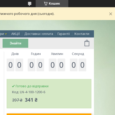
Кошик
лижчого робочого дня (сьогодні).
ри
АКЦІЇ
Доставка і оплата
Гарантії
Контакти
Знайти
Днів
Годин
Хвилин
Секунд
0
0
0
0
0
0
0
0
Готово до відправки
Код:
LN-4-100-1200-6
341 ₴
397 ₴