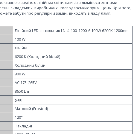
 ефективною заміною лінійних світильників з люмінесцентними
ленні складських, виробничих і господарських приміщень. Крім того,
ете забути про регулярній заміні, виходять з ладу ламп.
Лінійний LED світильник LN-4-100-1200-6 100W 6200К 1200mm
100 W
Лінійні
6200 K (Холодний білий)
Холодний білий
900 W
AC 175-265V
8650 Lm
⩾80
Матовий (Frosted)
120°
Накладні