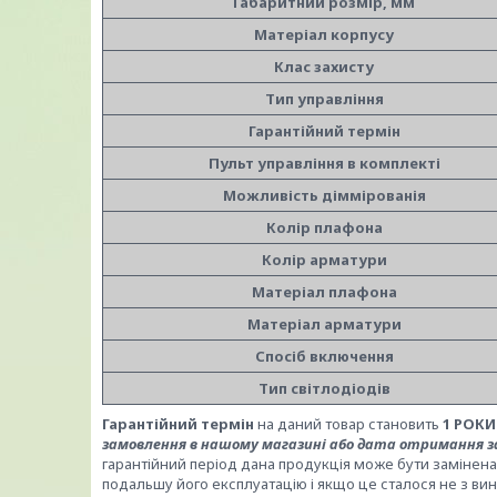
Габаритний розмір, мм
Матеріал корпусу
Клас захисту
Тип управління
Гарантійний термін
Пульт управління в комплекті
Можливість діммірованія
Колір плафона
Колір арматури
Матеріал плафона
Матеріал арматури
Спосіб включення
Тип світлодіодів
Гарантійний термін
на даний товар становить
1 РОК
замовлення в нашому магазині або дата отримання за
гарантійний період дана продукція може бути замінена
подальшу його експлуатацію і якщо це сталося не з вини