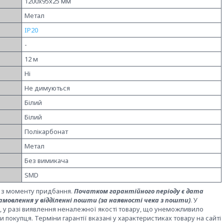
1200х95х25 мм
Метал
IP20
-
12 м
Ні
Не димуються
Білий
Білий
Полікарбонат
Метал
Без вимикача
SMD
И
з моменту придбання.
Початком гарантійного періоду є дата
мовлення у відділенні пошти (за наявності чека з пошти)
. У
, у разі виявлення неналежної якості товару, що унеможливило
 покупця. Терміни гарантії вказані у характеристиках товару на сайті